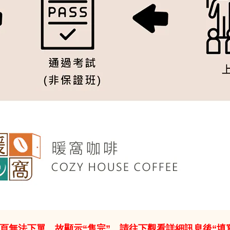
網頁無法下單，故顯示“售完”。請往下觀看詳細訊息後“填寫