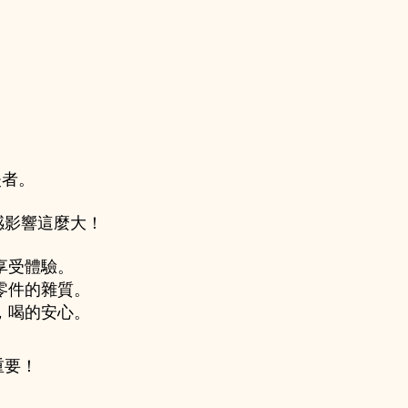
失者。
感影響這麼大！
享受體驗。
零件的雜質。
，喝的安心。
重要！