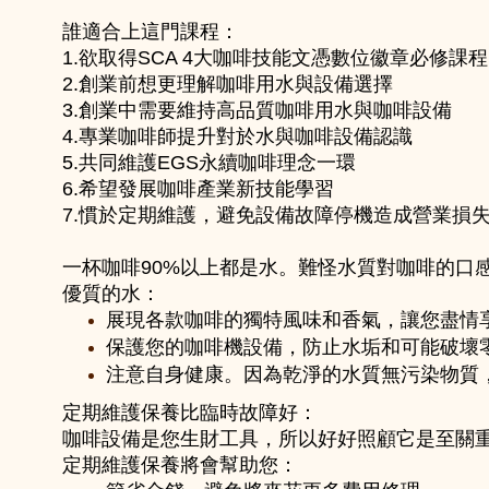
誰適合上這門課程：
1.欲取得SCA 4大咖啡技能文憑數位徽章必修課程
2.創業前想更理解咖啡用水與設備選擇
3.創業中需要維持高品質咖啡用水與咖啡設備
4.專業咖啡師提升對於水與咖啡設備認識
5.共同維護EGS永續咖啡理念一環
6.希望發展咖啡產業新技能學習
7.慣於定期維護，避免設備故障停機造成營業損
一杯咖啡90%以上都是水。難怪水質對咖啡的口
優質的水：
展現各款咖啡的獨特風味和香氣，讓您盡情
保護您的咖啡機設備，防止水垢和可能破壞
注意自身健康。因為乾淨的水質無污染物質
定期維護保養比臨時故障好：
咖啡設備是您生財工具，所以好好照顧它是至關
定期維護保養將會幫助您：