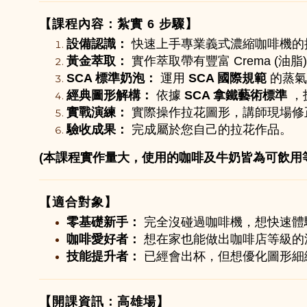
【課程內容：紮實 6 步驟】
設備認識：
快速上手專業義式濃縮咖啡機的
黃金萃取：
實作萃取帶有豐富 Crema (
SCA 標準奶泡：
運用
SCA 國際規範
的蒸氣
經典圖形解構：
依據
SCA 拿鐵藝術標準
，
實戰演練：
實際操作拉花圖形，講師現場修
驗收成果：
完成屬於您自己的拉花作品。
(本課程實作量大，使用的咖啡及牛奶皆為可飲用
【適合對象】
零基礎新手：
完全沒碰過咖啡機，想快速體
咖啡愛好者：
想在家也能做出咖啡店等級的
技能提升者：
已經會出杯，但想優化圖形細
【開課資訊：高雄場】