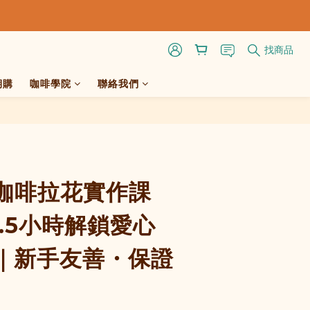
找商品
期購
咖啡學院
聯絡我們
立即購買
咖啡拉花實作課
2.5小時解鎖愛心
｜新手友善・保證