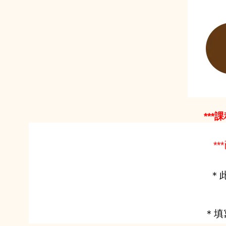
**
*
＊
＊填