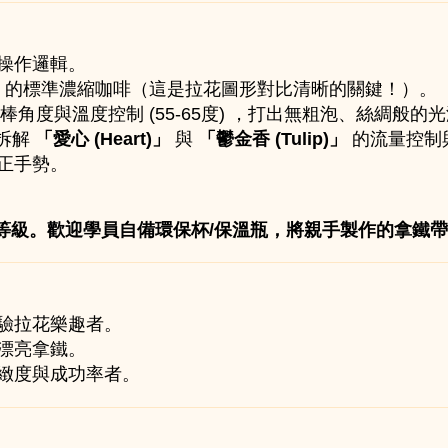
操作邏輯。
油脂) 的標準濃縮咖啡（這是拉花圖形對比清晰的關鍵！）。
棒角度與溫度控制 (55-65度) ，打出無粗泡、絲綢般的
拆解
「愛心 (Heart)」
與
「鬱金香 (Tulip)」
的流量控制
正手勢。
等級。歡迎學員自備環保杯/保溫瓶，將親手製作的拿鐵帶
驗拉花樂趣者。
漂亮拿鐵。
緻度與成功率者。