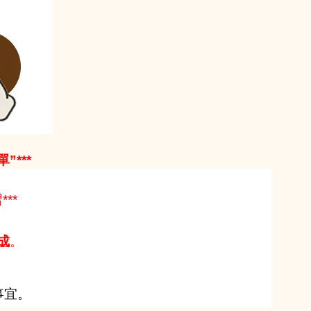
***
**
成
。
事宜。