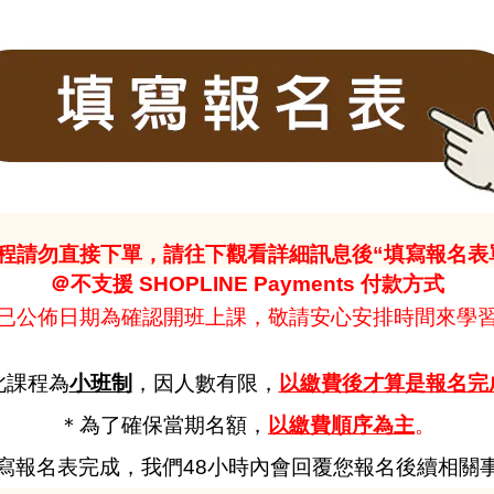
*課程請勿直接下單，請往下觀看詳細訊息後“填寫報名表單”
＠不支援 SHOPLINE Payments 付款方式
**已公佈日期為確認開班上課，敬請安心安排時間來學習*
此課程為
小班制
，因人數有限，
以繳費後才算是報名完
＊為了確保當期名額，
以繳費順序為主
。
寫報名表完成，我們48小時內會回覆您報名後續相關