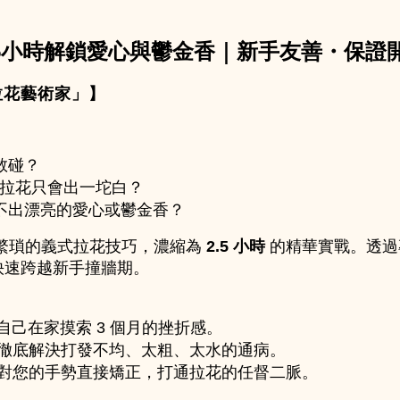
2.5小時解鎖愛心與鬱金香｜新手友善・保證
拉花藝術家」】
敢碰？
綿，拉花只會出一坨白？
不出漂亮的愛心或鬱金香？
繁瑣的義式拉花技巧，濃縮為 
2.5 小時
 的精華實戰。透
快速跨越新手撞牆期。
過自己在家摸索 3 個月的挫折感。
徹底解決打發不均、太粗、太水的通病。
對您的手勢直接矯正，打通拉花的任督二脈。