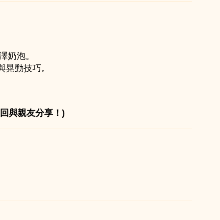
光澤奶泡。
與晃動技巧。
回與親友分享！)