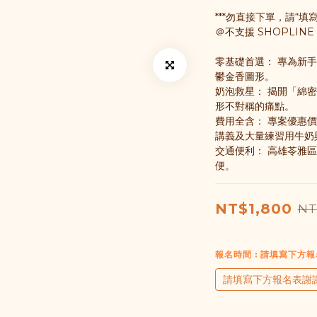
***勿直接下單，請“填寫
＠不支援 SHOPLINE 
零基礎首選： 專為新手
鬱金香圖形。
奶泡救星： 揭開「綿
形不對稱的痛點。
費用全含： 專案優惠價 NT
講義及大量練習用牛奶
交通便利： 高雄苓雅區
便。
NT$1,800
NT
報名時間
: 請填寫下方
請填寫下方報名表謝