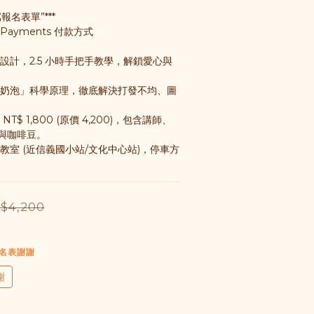
報名表單”***
Payments 付款方式
設計，2.5 小時手把手教學，解鎖愛心與
密奶泡」科學原理，徹底解決打發不均、圖
$ 1,800 (原價 4,200)，包含講師、
與咖啡豆。
教室 (近信義國小站/文化中心站)，停車方
$4,200
報名表謝謝
謝