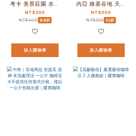
考卡 美景莊園 水洗
內亞 維基谷地 天堂
處理法 咖啡豆 半磅
鳥 PB 稀有珍珠咖
NT$350
NT$500
(227g±5g )｜暖窩
啡圓豆 水洗處理法
NT$400
NT$550
8.8折
9.1折
咖啡
咖啡豆 半磅
(227g±5g)｜暖窩
咖啡
加入購物車
加入購物車