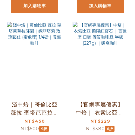
加入購物車
加入購物車
淺中焙｜哥倫比亞
【官網專屬優惠】
薇拉 聖塔芭芭拉莊
中焙｜ 衣索比亞 艷
園｜妮菲塔莉 玫瑰
陽紅寶石｜ 西達摩
NT$450
NT$229
藝伎 (蜜處理) 1/4磅
日曬 優質咖啡豆 半
NT$500
NT$380
9折
6折