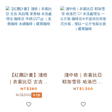
【紅圈計畫】淺焙
淺中焙｜衣索比亞
｜衣索比亞 古吉 烏
耶加雪菲 哈洛巴 G1
拉嘎 茉香柚 水洗處
水洗處理法 一公斤
NT$380
NT$1,300
理法 咖啡豆 半磅
裝 咖啡豆※不提供
NT$390
9.7折
(227g) ｜友善咖啡
任何形式分裝，僅
永續咖啡｜暖窩咖
以一公斤包裝出貨