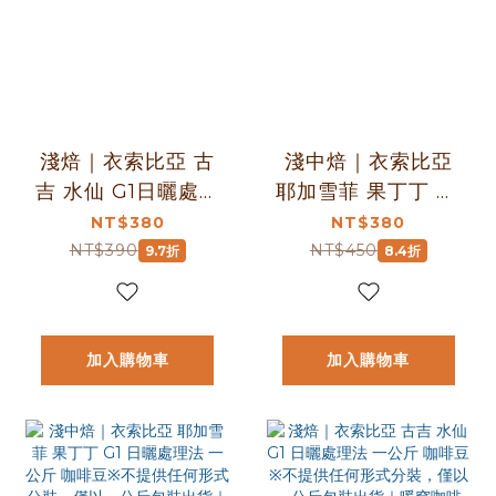
淺焙｜衣索比亞 古
淺中焙｜衣索比亞
吉 水仙 G1日曬處理
耶加雪菲 果丁丁 G1
法 咖啡豆 半磅
日曬處理法 咖啡豆
NT$380
NT$380
(227g±5g)｜暖窩
半磅(227g±5g)｜
NT$390
NT$450
9.7折
8.4折
咖啡
暖窩咖啡
加入購物車
加入購物車