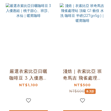
嚴選衣索比亞日曬
淺焙｜衣索比亞 班
咖啡豆 3 入優惠組
奇馬吉 飛雀處理站
｜桃子甜心、班
頂級 G1 藝伎 水洗
NT$1,100
NT$500
莎、水仙｜暖窩咖
咖啡豆 半磅
NT$600
8.3折
啡
(227g±5g )｜暖窩
咖啡