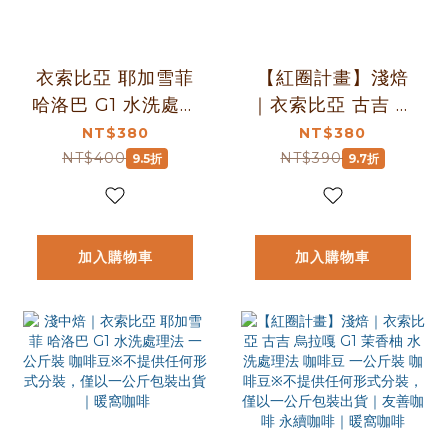
衣索比亞 耶加雪菲
【紅圈計畫】淺焙
哈洛巴 G1 水洗處理
｜衣索比亞 古吉 烏
法 咖啡豆 (半磅)｜
拉嘎 茉香柚 水洗處
NT$380
NT$380
淺中焙｜野薑花與
理法 咖啡豆 半磅
NT$400
NT$390
9.5折
9.7折
甜橙蜂蜜風味｜暖
(227g) ｜友善咖啡
窩咖啡
永續咖啡｜暖窩咖
啡
加入購物車
加入購物車