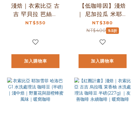
淺焙｜衣索比亞 古
【低咖啡因】淺焙
吉 罕貝拉 芭絲特
｜ 尼加拉瓜 米耶瑞
藝伎 水洗處理法 咖
詡家族｜秘境莊園
NT$550
NT$380
啡豆 半磅
尖身波旁 精緻日曬
NT$400
9.5折
(227g±5g)｜暖窩
咖啡豆 1/4磅(114g)
咖啡
｜暖窩咖啡
加入購物車
加入購物車