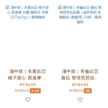
淺中焙｜衣索比亞
淺中焙｜哥倫比亞
桃子甜心 西達摩 日
薇拉 聖塔芭芭拉莊
曬 咖啡豆 半磅
園｜妮菲塔莉 玫瑰
NT$420
NT$450
(227g±5g )｜暖窩
藝伎 (蜜處理) 1/4磅
NT$500
NT$500
8.4折
9折
咖啡
｜暖窩咖啡