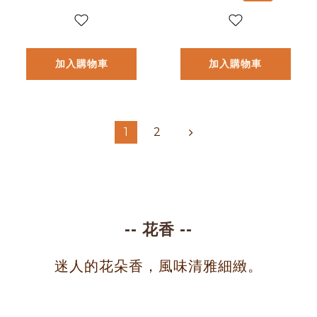
公斤裝 咖啡豆※不
提供任何形式分
裝，僅以一公斤包
加入購物車
加入購物車
裝出貨｜友善咖啡
永續咖啡｜暖窩咖
啡
1
2
-- 花香 --
迷人的花朵香，風味清雅細緻。