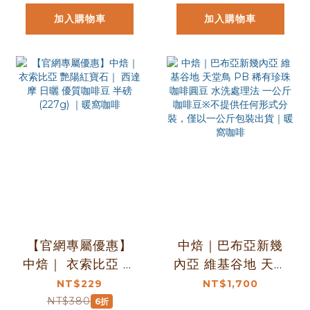
加入購物車
加入購物車
【官網專屬優惠】
中焙｜巴布亞新幾
中焙｜ 衣索比亞 艷
內亞 維基谷地 天堂
陽紅寶石｜ 西達摩
鳥 PB 稀有珍珠咖
NT$229
NT$1,700
日曬 優質咖啡豆 半
啡圓豆 水洗處理法
NT$380
6折