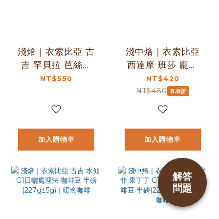
淺焙｜衣索比亞 古
淺中焙｜衣索比亞
吉 罕貝拉 芭絲特
西達摩 班莎 龐貝
藝伎 水洗處理法 咖
G1 日曬處理法｜芒
NT$550
NT$420
啡豆 半磅
果乾與太妃糖甜感
NT$480
8.8折
(227g±5g)｜暖窩
(半磅)｜暖窩咖啡
咖啡
加入購物車
加入購物車
解答
問題