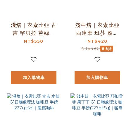
淺焙｜衣索比亞 古
淺中焙｜衣索比亞
吉 罕貝拉 芭絲特
西達摩 班莎 龐貝
藝伎 水洗處理法 咖
G1 日曬處理法｜芒
NT$550
NT$420
啡豆 半磅
果乾與太妃糖甜感
NT$480
8.8折
(227g±5g)｜暖窩
(半磅)｜暖窩咖啡
咖啡
加入購物車
加入購物車