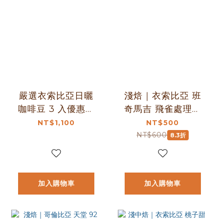
嚴選衣索比亞日曬
淺焙｜衣索比亞 班
咖啡豆 3 入優惠組
奇馬吉 飛雀處理站
｜桃子甜心、班
頂級 G1 藝伎 水洗
NT$1,100
NT$500
莎、水仙｜暖窩咖
咖啡豆 半磅
NT$600
8.3折
啡
(227g±5g )｜暖窩
咖啡
加入購物車
加入購物車