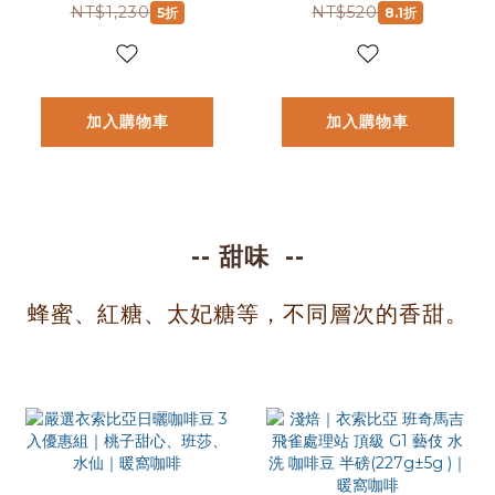
二氧化碳浸漬+日曬
洗)處理法 咖啡豆
NT$1,230
NT$520
5折
8.1折
處理法 1/4磅 咖啡
1/4磅(114g)｜暖窩
豆
咖啡
加入購物車
加入購物車
-- 甜味 --
蜂蜜、紅糖、太妃糖等，不同層次的香甜。