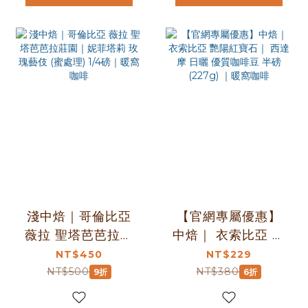
淺中焙｜哥倫比亞
【官網專屬優惠】
薇拉 聖塔芭芭拉莊
中焙｜ 衣索比亞 艷
園｜妮菲塔莉 玫瑰
陽紅寶石｜ 西達摩
NT$450
NT$229
藝伎 (蜜處理) 1/4磅
日曬 優質咖啡豆 半
NT$500
NT$380
9折
6折
｜暖窩咖啡
磅(227g) ｜暖窩咖