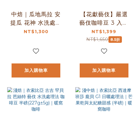
中焙｜瓜地馬拉 安
【花獻藝伎】嚴選
提瓜 花神 水洗處理
藝伎咖啡豆 3 入優
法 一公斤 咖啡豆※
惠組｜暖窩咖啡
NT$1,300
NT$1,399
不提供任何形式分
NT$1,650
8.5折
裝，僅以一公斤包
裝出貨｜暖窩咖啡
加入購物車
加入購物車