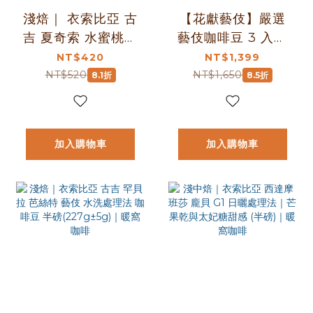
淺焙｜ 衣索比亞 古
【花獻藝伎】嚴選
吉 夏奇索 水蜜桃白
藝伎咖啡豆 3 入優
蘭地酒桶浸漬 (水
惠組｜暖窩咖啡
NT$420
NT$1,399
洗)處理法 咖啡豆
NT$520
NT$1,650
8.1折
8.5折
1/4磅(114g)｜暖窩
咖啡
加入購物車
加入購物車