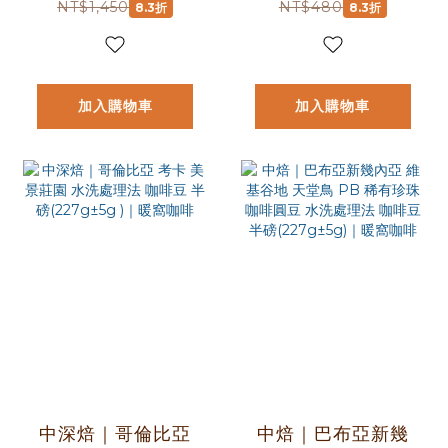
處理法 咖啡豆｜
半磅(227g) 永續咖
NT$1,450
NT$480
8.3折
8.3折
100% 阿拉比卡 台
啡 雨林認證咖啡｜
灣小農咖啡 1/4磅
暖窩咖啡
咖啡豆(114克)｜暖
加入購物車
加入購物車
窩咖啡
中深焙｜哥倫比亞
中焙｜巴布亞新幾