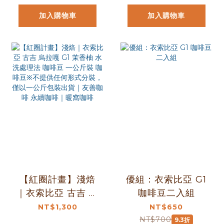
啡
｜暖窩咖啡
加入購物車
加入購物車
【紅圈計畫】淺焙
優組：衣索比亞 G1
｜衣索比亞 古吉 烏
咖啡豆二入組
拉嘎 G1 茉香柚 水
NT$1,300
NT$650
洗處理法 咖啡豆 一
NT$700
9.3折