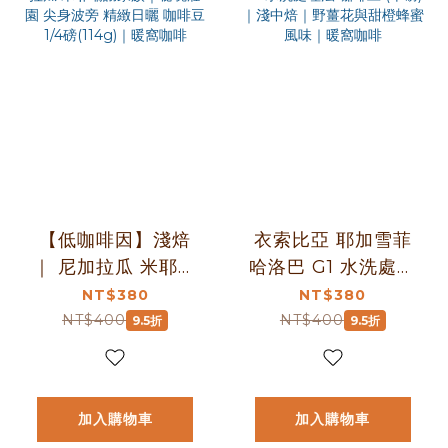
【低咖啡因】淺焙
衣索比亞 耶加雪菲
｜ 尼加拉瓜 米耶瑞
哈洛巴 G1 水洗處理
詡家族｜秘境莊園
法 咖啡豆 (半磅)｜
NT$380
NT$380
尖身波旁 精緻日曬
淺中焙｜野薑花與
NT$400
NT$400
9.5折
9.5折
咖啡豆 1/4磅(114g)
甜橙蜂蜜風味｜暖
｜暖窩咖啡
窩咖啡
加入購物車
加入購物車