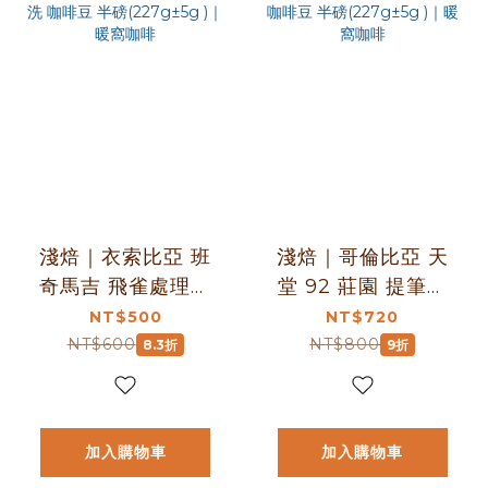
淺焙｜衣索比亞 班
淺焙｜哥倫比亞 天
奇馬吉 飛雀處理站
堂 92 莊園 提筆卡
頂級 G1 藝伎 水洗
熱衝擊雙重厭氧 咖
NT$500
NT$720
咖啡豆 半磅
啡豆 半磅
NT$600
NT$800
8.3折
9折
(227g±5g )｜暖窩
(227g±5g )｜暖窩
咖啡
咖啡
加入購物車
加入購物車