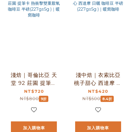
淺焙｜哥倫比亞 天
淺中焙｜衣索比亞
堂 92 莊園 提筆卡
桃子甜心 西達摩 日
熱衝擊雙重厭氧 咖
曬 咖啡豆 半磅
NT$720
NT$420
啡豆 半磅
(227g±5g )｜暖窩
NT$800
NT$500
9折
8.4折
(227g±5g )｜暖窩
咖啡
咖啡
加入購物車
加入購物車