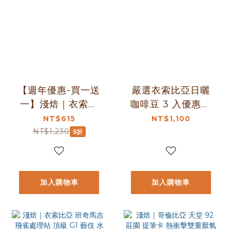
【週年優惠-買一送
嚴選衣索比亞日曬
一】淺焙｜衣索比
咖啡豆 3 入優惠組
亞 耶加雪菲 艾瑞嘉
｜桃子甜心、班
NT$615
NT$1,100
二氧化碳浸漬+日曬
莎、水仙｜暖窩咖
NT$1,230
5折
處理法 1/4磅 咖啡
啡
豆
加入購物車
加入購物車