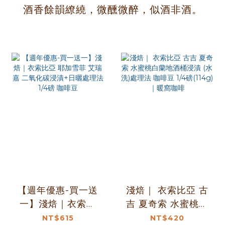
酒香餘韻繚繞，微醺微醉，似酒非酒。
【週年優惠-買一送
淺焙｜ 衣索比亞 古
一】淺焙｜衣索比
吉 夏奇索 水蜜桃白
亞 耶加雪菲 艾瑞嘉
蘭地酒桶浸漬 (水
NT$615
NT$420