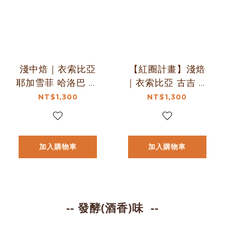
淺中焙｜衣索比亞
【紅圈計畫】淺焙
耶加雪菲 哈洛巴 G1
｜衣索比亞 古吉 烏
水洗處理法 一公斤
拉嘎 G1 茉香柚 水
NT$1,300
NT$1,300
裝 咖啡豆※不提供
洗處理法 咖啡豆 一
任何形式分裝，僅
公斤裝 咖啡豆※不
以一公斤包裝出貨
提供任何形式分
加入購物車
加入購物車
｜暖窩咖啡
裝，僅以一公斤包
裝出貨｜友善咖啡
永續咖啡｜暖窩咖
啡
-- 發酵(酒香)
味
--