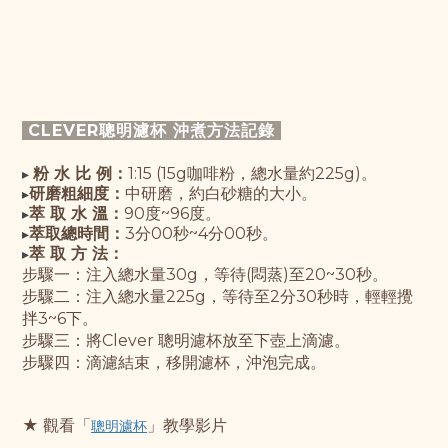
CLEVER聰明濾杯 沖煮方法記錄
粉 水 比 例：
1:15 (15g咖啡粉，總水量約225g)。
▸
研磨粗細度：
中研磨，約白砂糖的大小。
▸
萃 取 水 溫：
90度~96度。
▸
萃取總時間：
3分00秒~4分00秒。
▸
萃 取 方 法：
▸
步驟一：
注入總水量30g，等待(悶蒸)至20~30秒。
步驟
二：注入總水量225g，
等待至2分30秒時，輕輕攪
拌3~6下。
步驟
三：
將Clever 聰明濾杯放至下壺上滴濾
。
步驟
四：滴濾結束，移開濾杯，沖泡完成。
★ 觀
看「
」教學影片
聰明濾杯