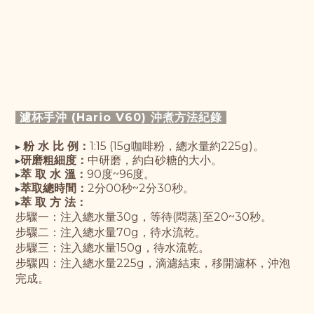
濾杯手沖 (Hario V60) 沖煮方法紀錄
粉 水 比 例：
1:15 (15g咖啡粉，總水量約225g)。
▸
研磨粗細度：
中研磨，約白砂糖的大小。
▸
萃 取 水 溫：
90度~96度。
▸
萃取總時間：
2分00秒~2分30秒。
▸
萃 取 方 法：
▸
步驟一：
注入總水量30g，等待(悶蒸)至20~30秒。
步驟
二：注入總水量70g，待水流乾。
步驟
三：注入總水量150g，待水流乾。
步驟
四：注入總水量225g，滴濾結束，移開濾杯，沖泡
完成。