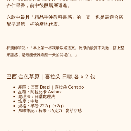
杏仁果香，前中後段層層遞進。
六款中最具「精品手沖教科書感」的一支，也是最適合搭
配早晨第一杯的產地代表。
杯測師筆記：「早上第一杯我最常選這支。乾淨的酸質不刺激，搭上堅
果甜感，是最能優雅喚醒一天的開場白。」
巴西 金色草原｜喜拉朵 日曬
各 x 2 包
產區：巴西 Brazil｜喜拉朵 Cerrado
品種：阿拉比卡 Arabica
處理法：日曬處理法
焙度：中焙
規格：半磅 227g（±2g）
風味筆記：榛果 · 巧克力 · 麥芽甜感