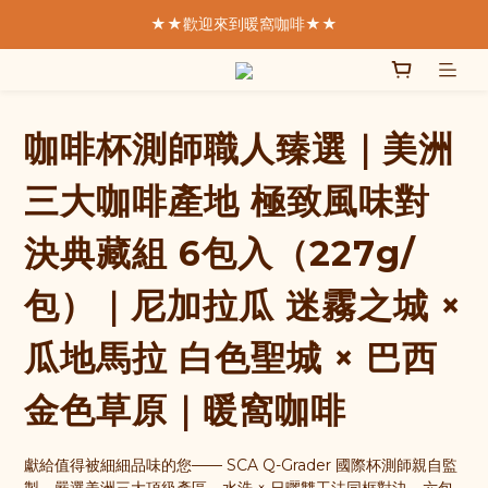
★★歡迎來到暖窩咖啡★★
★★歡迎來到暖窩咖啡★★
  我們致力於製作好的咖啡  
SCA精品咖啡協會  認證講師親手烘焙
咖啡杯測師職人臻選｜美洲
★★歡迎來到暖窩咖啡★★
三大咖啡產地 極致風味對
決典藏組 6包入（227g/
包）｜尼加拉瓜 迷霧之城 ×
瓜地馬拉 白色聖城 × 巴西
金色草原｜暖窩咖啡
獻給值得被細細品味的您—— SCA Q-Grader 國際杯測師親自監