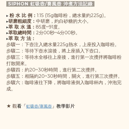
SIPHON 虹吸壺/賽風壺 沖煮方法記錄
粉 水 比 例：
1:15 (15g咖啡粉，總水量約225g)。
▸
研磨粗細度：
中研磨，約白砂糖的大小。
▸
萃 取 水 溫：
85度~91度。
▸
萃取總時間：
2分00秒~4分00秒。
▸
萃 取 方 法：
▸
步驟一：
下壺注入總水量225g熱水，上座投入咖啡粉
。
步驟
二：
等待下壺水滾後，將上座插入下壺口
。
步驟
三：
等待水全移往上座後，進行第一次攪拌將咖啡粉
打散開來
。
步驟
四：
約20~30秒時間，進行第二次攪拌
。
步驟五：相隔約20~30秒時間，關火，進行第三次攪拌。
步驟六：咖啡液往下降，將咖啡液倒入咖啡杯內，沖泡完
成。
★ 觀
看
「
虹吸壺/塞風壺
」
教學影片