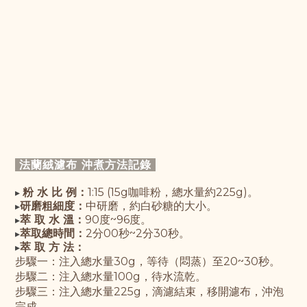
法蘭絨濾布 沖煮方法記
錄
粉 水 比 例：
1:15 (15g咖啡粉，總水量約225g)。
▸
研磨粗細度：
中研磨，約白砂糖的大小。
▸
萃 取 水 溫：
90度~96度。
▸
萃取總時間：
2分00秒~2分30秒。
▸
萃 取 方 法：
▸
步驟一：
注入總水量30g，等待（悶蒸）至20~30秒
。
步驟
二：
注入總水量100g，待水流乾。
步驟三：注入總水量225g，滴濾結束，移開濾布，沖泡
完成。