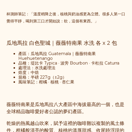
杯測師筆記：「溫度稍降之後，核桃與奶油感更為立體。很多人第一口
覺得平靜，喝到第三口才開始說：欸，這個有東西。」
瓜地馬拉 白色聖城｜薇薇特南果 水洗
各 x 2 包
產區：瓜地馬拉 Guatemala｜薇薇特南果
Huehuetenango
品種：堤比卡 Typica · 波旁 Bourbon · 卡杜拉 Caturra
處理法：水洗處理法
焙度：中焙
規格：半磅 227g（±2g）
風味筆記：柑橘 · 核桃 · 杏仁果
薇薇特南果是瓜地馬拉八大產區中海拔最高的一個，也是
全球精品咖啡愛好者公認的夢幻產區。
乾燥的熱風越山吹來，賦予這裡的咖啡難以複製的風土條
件，柑橘般清亮的酸質、核桃的溫厚甜感、收尾時浮現的