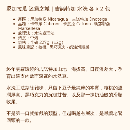
尼加拉瓜 迷霧之城｜吉諾特加 水洗
各 x 2 包
產區：尼加拉瓜 Nicaragua｜吉諾特加 Jinotega
品種：卡帝摩 Catimor · 卡度拉 Caturra · 瑪莎耶薩
Marseillesa
處理法：水洗處理法
焙度：中焙
規格：半磅 227g（±2g）
風味筆記：核桃 · 黑巧克力 · 奶油滑順感
終年雲霧環繞的吉諾特加山地，海拔高、日夜溫差大，孕
育出這支內斂而深邃的水洗豆。
水洗工法剔除雜味，只留下豆子最純粹的本質，核桃的溫
潤厚實、黑巧克力的沉穩甘苦、以及那一抹奶油般的滑順
收尾。
不是第一口就搶戲的類型，但越喝越有層次，是最讓老饕
回頭的一款。