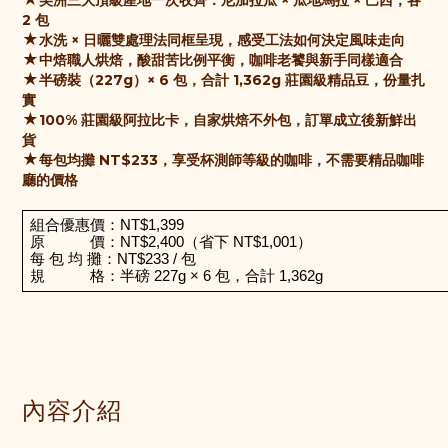
美洲三大頂級產地
一次收齊：尼加拉瓜 × 瓜地馬拉 × 巴西，各
2 包
★
水洗 × 日曬雙處理法
同框呈現，感受工法如何決定風味走向
★
中焙職人烘焙
，酸甜苦比例平衡，咖啡老饕與新手同樣適合
★
半磅裝（227g）× 6 包，合計
1,362g 莊園級精品豆
，份量扎
實
★
100% 莊園級阿拉比卡，
自家烘焙不外包
，訂單成立後新鮮出
貨
★
每包均攤 NT$233
，享受杯測師等級的咖啡，不需要精品咖啡
廳的價格
組合優惠價：NT$1,399
原　　　價：NT$2,400（省下 NT$1,001）
每 包 均 攤：NT$233 / 包
規　　　格：半磅 227g × 6 包，合計 1,362g
內容介紹