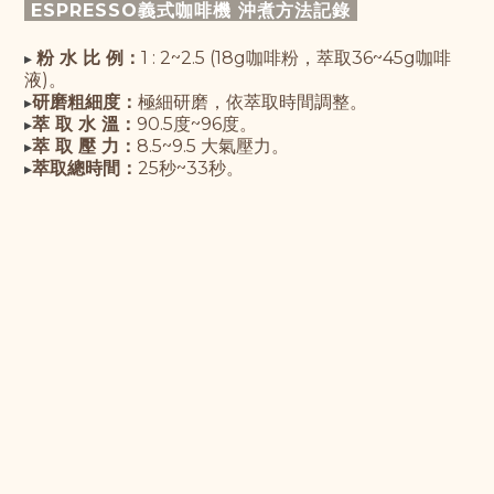
ESPRESSO義式咖啡機 沖煮方法記錄
粉 水 比 例：
1 : 2~2.5 (
18g咖啡粉，萃取36~45g咖啡
▸
液
)。
研磨粗細度：
極細研磨，依萃取時間調整。
▸
萃 取 水 溫：
90.5度~96度
。
▸
萃 取 壓 力：
8.5~9.5 大氣壓力
。
▸
萃取總時間：
25秒~33秒
。
▸