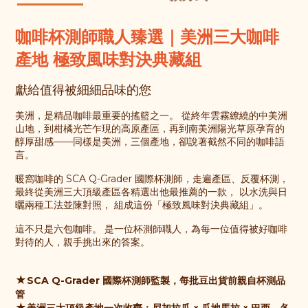
咖啡杯測師職人臻選｜美洲三大咖啡
產地 極致風味對決典藏組
獻給值得被細細品味的您
美洲，是精品咖啡最重要的搖籃之一。 從終年雲霧繚繞的中美洲
山地，到柑橘光芒乍現的高原產區，再到南美洲陽光草原孕育的
醇厚甜感——同樣是美洲，三個產地，卻說著截然不同的咖啡語
言。
暖窩咖啡的 SCA Q-Grader 國際杯測師，走遍產區、反覆杯測，
最終從美洲三大頂級
產區各精選出
他最推薦的一款， 以水洗與日
曬兩種工法並陳對照， 組成這份「極致風味對決典藏組」。
這不只是六包咖啡。 是一位杯測師職人，為每一位值得被好咖啡
對待的人，親手挑出來的答案。
★
SCA Q-Grader 國際杯測師監製
，每批豆出貨前親自杯測品
管
★