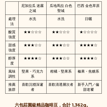
尼加拉瓜 迷霧
瓜地馬拉 白色
巴西 金色草原
之城
聖城
處理
水洗
水洗
日曬
法
酸質
★★☆☆☆
★★☆☆☆
★☆☆☆☆
強度
甜感
★★★☆☆
★★★☆☆
★★★★☆
強度
醇厚
★★★★☆
★★★☆☆
★★★★☆
度
風味
堅果・巧克力
柑橘・堅果系
榛果・焦糖系
調性
系
推薦
喜歡沉穩深邃
喜歡清透層次者
新手入門／偏
族群
者
甜老饕
六包莊園級精品咖啡豆，合計 1,362g。