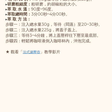
研磨粗細度：
粗研磨，約胡椒粒的大小。
▸
萃 取 水 溫：
90度~96度。
▸
萃取總時間：
3分00秒~4分00秒。
▸
萃 取 方 法：
▸
步驟一：
注入總水量30g，等待（悶蒸）至20~30秒
。
步驟
二：
注入總水量225g，將蓋子蓋上
。
步驟
三：
等待3~4分鐘，將上蓋壓桿往下壓至最底部
。
步驟
四：
輕鬆將咖啡液倒入咖啡杯內，沖泡完成。
★ 觀
看「
」教學影片
法式濾壓壺