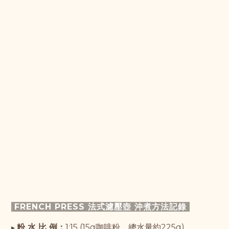
FRENCH PRESS 法式濾壓壺 沖煮方法記錄
粉 水 比 例：
1:15 (15g咖啡粉，總水量約225g)。
▸