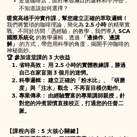
走進咖啡店，面對琳瑯滿目的濾杯和手沖壺，
不知道該如何選擇？
暖窩高雄手沖實作課，幫您建立正確的萃取邏輯！
我們將繁瑣的咖啡理論，簡化為
2.5 小時
的精華實
戰。不同於坊間「憑經驗」的教學，我們導入
SCA
國際系統化
的教學邏輯，透過
「邊操作、邊講
解」
的方式，帶您用科學的角度，揭開手沖咖啡的
神秘面紗。
🏆 參加這堂課的 3 大收益
省時高效：
用 2.5 小時的實體教練課，勝過
自己在家盲測 3 個月的迷惘。
科學邏輯：
建立正確的「粉水比」、「研磨
度」與「注水」觀念，不再盲目模仿動作。
專業傳承：
由經驗豐富的專業講師親授，針
對您的沖煮習慣直接校正，打通您的任督二
脈。
【課程內容：5 大核心關鍵】