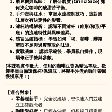
磨豆機與風味：
了解研磨度 (Grind Size) 如
何決定咖啡的酸甜苦平衡。
手沖壺與注水：
掌握水流控制技巧，這對風
味層次有決定性的影響。
濾杯結構解析：
認識不同濾杯（錐形/梯形/平
底）的流速特性與風味差異。
感官品鑑指標：
學習如何「喝」咖啡，辨識
萃取不足與過度萃取的味道。
實戰演練：
講師示範後，學員親自操作，現
場修正手勢與參數。
(本課程實作量大，使用的咖啡豆皆為精品等級。歡
迎學員自備環保杯/保溫瓶，將親手沖煮的咖啡帶回
慢慢享用！)
【適合對象】
零基礎新手：
完全沒經驗，想快速入門並建
立正確觀念者。
咖啡愛好者：
已經在沖煮，但想提升穩定度