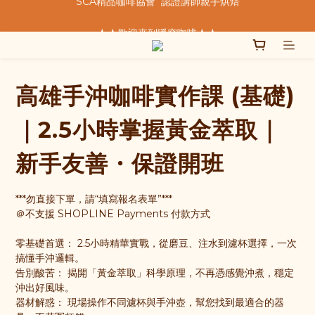
★★歡迎來到暖窩咖啡★★
★★歡迎來到暖窩咖啡★★
  我們致力於製作好的咖啡  
SCA精品咖啡協會  認證講師親手烘焙
高雄手沖咖啡實作課 (基礎)
★★歡迎來到暖窩咖啡★★
｜2.5小時掌握黃金萃取｜
新手友善・保證開班
***勿直接下單，請“填寫報名表單”***
＠不支援 SHOPLINE Payments 付款方式
零基礎首選： 2.5小時精華實戰，從磨豆、注水到濾杯選擇，一次
搞懂手沖邏輯。
告別酸苦： 揭開「黃金萃取」科學原理，不再憑感覺沖煮，穩定
沖出好風味。
器材解惑： 現場操作不同濾杯與手沖壺，幫您找到最適合的器