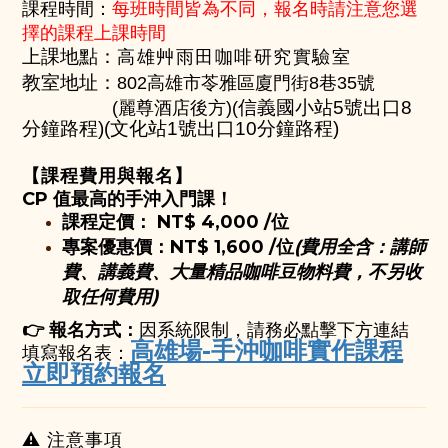
課程時間：
每班時間皆為不同，
報名時請注意您選
擇的
課程
上課時間
高雄艸雨田咖啡研究實驗室
上課地點：
教室地址：
802高雄市苓雅區廈門街8巷35號
信義國小站5號出口8
(麗尊酒店後方)(
分鐘路程)(文化站1號出口10分鐘路程)
【課程費用與報名】
CP 值最高的手沖入門課！
課程定價：
NT$ 4,000 /位
專案優惠價：NT$ 1,600 /位
(費用全含：講師
費、講義費、大量精品咖啡豆物料費，
不另收
取任何費用
)
👉 報名方式：
因系統限制，請務必點擊下方連結
高雄場-手沖咖啡實作課程
填寫報名表：
立即預約報名
⚠️ 注意事項