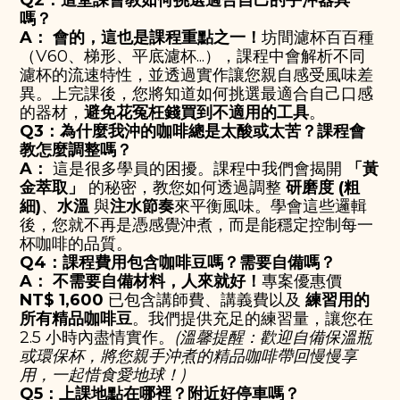
Q2：這堂課會教如何挑選適合自己的手沖器具
嗎？
A：
會的，這也是課程重點之一！
坊間濾杯百百種
（V60、梯形、平底濾杯...），課程中會解析不同
濾杯的流速特性，並透過實作讓您親自感受風味差
異。上完課後，您將知道如何挑選最適合自己口感
的器材，
避免花冤枉錢買到不適用的工具
。
Q3：為什麼我沖的咖啡總是太酸或太苦？課程會
教怎麼調整嗎？
A：
這是很多學員的困擾。課程中我們會揭開
「黃
金萃取」
的秘密，教您如何透過調整
研磨度 (粗
細)
、
水溫
與
注水節奏
來平衡風味。學會這些邏輯
後，您就不再是憑感覺沖煮，而是能穩定控制每一
杯咖啡的品質。
Q4：課程費用包含咖啡豆嗎？需要自備嗎？
A：
不需要自備材料，人來就好！
專案優惠價
NT$ 1,600
已包含講師費、講義費以及
練習用的
所有精品咖啡豆
。我們提供充足的練習量，讓您在
2.5 小時內盡情實作。
(溫馨提醒：歡迎自備保溫瓶
或環保杯，將您親手沖煮的精品咖啡帶回慢慢享
用，一起惜食愛地球！)
Q5：上課地點在哪裡？附近好停車嗎？