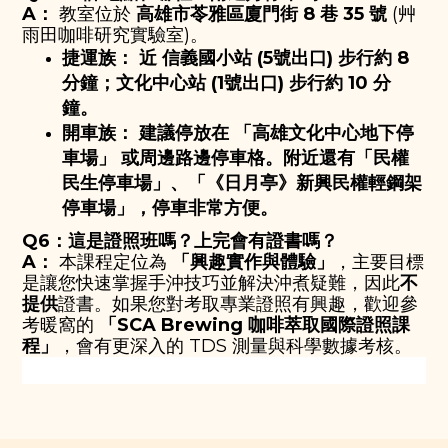
A：
教室位於
高雄市苓雅區廈門街 8 巷 35 號
(艸
雨田咖啡研究實驗室)。
捷運族：
近
信義國小站 (5號出口)
步行約 8
分鐘；
文化中心站 (1號出口)
步行約 10 分
鐘。
開車族：
建議停放在
「高雄文化中心地下停
車場」
或周邊路邊停車格。附近還有「民權
民生停車場」、「《日月亭》新興民權輕鋼架
停車場」，停車非常方便。
Q6：這是證照班嗎？上完會有證書嗎？
A：
本課程定位為
「興趣實作與體驗」
，主要目標
是讓您快速掌握手沖技巧並解決沖煮疑難，因此
不
提供
證書。如果您對考取專業證照有興趣，歡迎參
考暖窩的
「SCA Brewing 咖啡萃取國際證照課
程」
，會有更深入的 TDS 測量與科學數據考核。