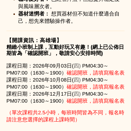
與風味層次者。
器材迷惘者：
想買器材但不知道什麼適合自
己，想先來體驗操作者。
【開課資訊：高雄場】
精緻小班制上課，互動好玩又有趣！
(網上已公佈日
期皆為「確認開班」，敬請安心安排時間)
四
課程日期：2026年
09月03日
(
)
P
M04
:30～
確認開班，請填寫報名表
PM07:00（1
6
30～
19
00）
四
課程日期：2026年
10月08日
(
)
P
M04
:30～
確認開班，請填寫報名表
PM07:00（1
6
30～
19
00）
四
課程日期：2026年
12月17日
(
)
P
M04
:30～
確認開班，請填寫報名表
PM07:00（1
6
30～
19
00）
（單次課程共2.5小時，每班時間皆為不同，
報名時
請注意您選擇的課程上課時間
）