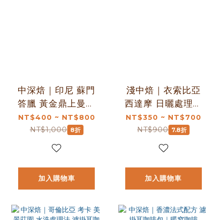
中深焙｜印尼 蘇門
淺中焙｜衣索比亞
答臘 黃金鼎上曼特
西達摩 日曬處理法
寧 四次手選 濕剝處
濾掛耳咖啡包｜暖
NT$400 ~ NT$800
NT$350 ~ NT$700
理法 濾掛耳咖啡包
窩咖啡
NT$1,000
NT$900
8折
7.8折
｜暖窩咖啡
加入購物車
加入購物車