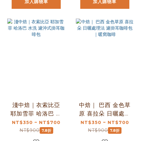
加入購物車
加入購物車
淺中焙｜衣索比亞
中焙｜ 巴西 金色草
耶加雪菲 哈洛巴 水
原 喜拉朵 日曬處理
洗 濾沖式掛耳咖啡
法 濾掛耳咖啡包｜
NT$350 ~ NT$700
NT$350 ~ NT$700
包
暖窩咖啡
NT$900
NT$900
7.8折
7.8折