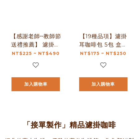
【感謝老師~教師節
【19種品項】濾掛
送禮推薦】 濾掛耳
耳咖啡包 5包 盒裝
咖啡包 5包 袋裝 教
｜濾掛咖啡推薦
NT$225 ~ NT$490
NT$175 ~ NT$250
師節禮盒10包｜濾
掛咖啡五入｜浸泡
咖啡五入｜濾掛+浸
加入購物車
加入購物車
泡十入禮盒｜暖窩
咖啡
「接單製作」精品濾掛咖啡