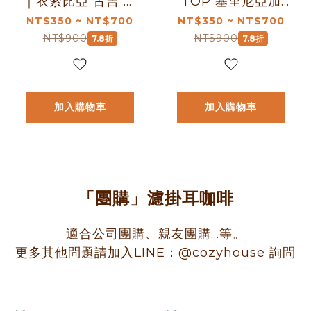
｜衣索比亞 古吉 烏
TOP 基里尼亞加
拉嘎 G1水洗處理法
水洗處理法 濾掛耳
NT$350 ~ NT$700
NT$350 ~ NT$700
濾掛耳咖啡包｜暖
咖啡包｜暖窩咖啡
NT$900
NT$900
7.8折
7.8折
窩咖啡
加入購物車
加入購物車
「團購」濾掛耳咖啡
適合公司團購、親友團購...等。
更多其他問題請加入LINE：@cozyhouse 詢問