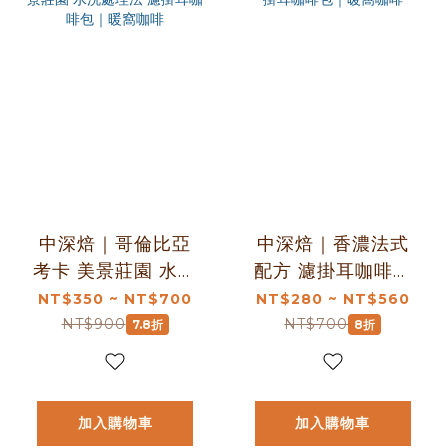
中深焙｜哥倫比亞
中深焙｜香濃法式
考卡 美景莊園 水洗
配方 濾掛耳咖啡包
處理法 濾掛耳咖啡
｜暖窩咖啡
NT$350 ~ NT$700
NT$280 ~ NT$560
包｜暖窩咖啡
NT$900
NT$700
7.8折
8折
加入購物車
加入購物車