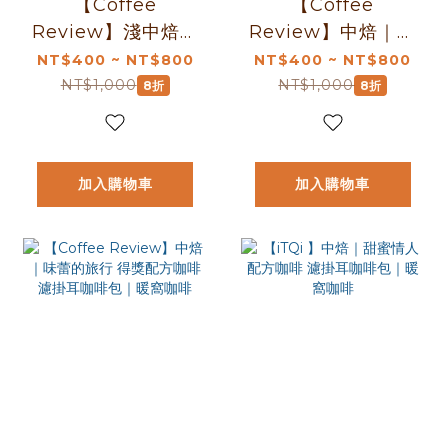
【Coffee
【Coffee
Review】淺中焙｜
Review】中焙｜巴
肯亞 涅里 蜂蜜 咖
布亞新幾內亞 維基
NT$400 ~ NT$800
NT$400 ~ NT$800
啡圓豆 濾掛耳咖啡
谷地 天堂鳥 PB 咖
NT$1,000
NT$1,000
8折
8折
包｜暖窩咖啡
啡圓豆 水洗 濾掛耳
咖啡包｜暖窩咖啡
加入購物車
加入購物車