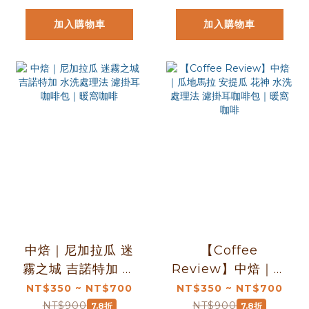
加入購物車
加入購物車
中焙｜尼加拉瓜 迷
【Coffee
霧之城 吉諾特加 水
Review】中焙｜瓜
洗處理法 濾掛耳咖
地馬拉 安提瓜 花神
NT$350 ~ NT$700
NT$350 ~ NT$700
啡包｜暖窩咖啡
水洗處理法 濾掛耳
NT$900
NT$900
7.8折
7.8折