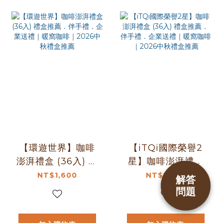
薦
【環遊世界】咖啡
【iTQi國際榮譽2
澎湃禮盒 (36入) 禮
星】咖啡澎湃禮盒
盒推薦．伴手禮．
(36入) 禮盒推薦．
NT$1,600
NT$1,360
解答
企業送禮｜暖窩咖
伴手禮．企業送禮
問題
啡｜2026中秋禮盒
｜暖窩咖啡｜2026
推薦
中秋禮盒推薦