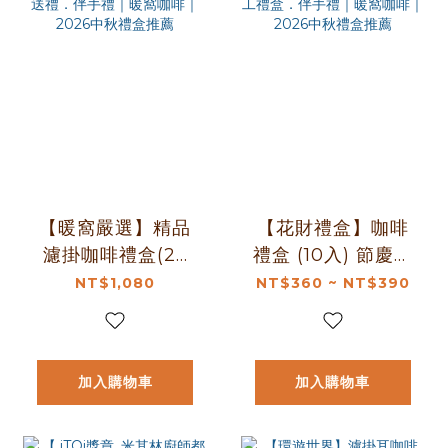
【暖窩嚴選】精品
【花財禮盒】咖啡
濾掛咖啡禮盒(28
禮盒 (10入) 節慶禮
入) 禮盒推薦．企業
盒．企業送禮．員
NT$1,080
NT$360 ~ NT$390
送禮．伴手禮｜暖
工禮盒．伴手禮｜
窩咖啡｜2026中秋
暖窩咖啡｜2026中
禮盒推薦
秋禮盒推薦
加入購物車
加入購物車