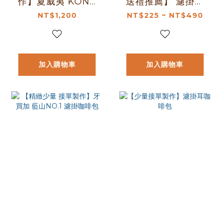
作】夏威夷 KONA
送禮推薦】 濾掛耳
可娜 ALOHA
咖啡包 5包 袋裝 教
NT$1,200
NT$225 ~ NT$490
STAR 濾掛咖啡包
師節禮盒10包｜濾
掛咖啡五入｜浸泡
咖啡五入｜濾掛+浸
加入購物車
加入購物車
泡十入禮盒｜暖窩
咖啡