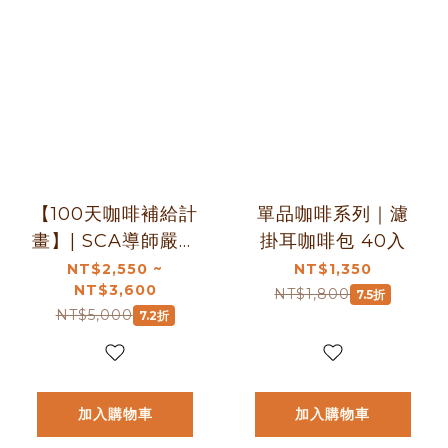
【100天咖啡補給計
單品咖啡系列｜濾
畫】| SCA導師嚴選
掛耳咖啡包 40入
精品濾掛咖啡組
NT$2,550 ~
NT$1,350
NT$3,600
(100入)｜暖窩咖啡
NT$1,800
7.5折
NT$5,000
7.2折
加入購物車
加入購物車