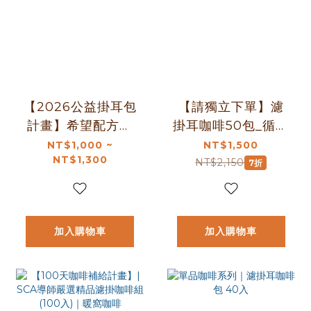
【2026公益掛耳包
【請獨立下單】濾
計畫】希望配方濾
掛耳咖啡50包_循環
掛咖啡包組合-用希
包裝
NT$1,000 ~
NT$1,500
NT$1,300
望創造愛與美好 因
NT$2,150
7折
為有你他們有希望
｜暖窩咖啡
加入購物車
加入購物車