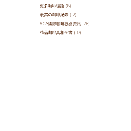
更多咖啡理論
(8)
暖窩の咖啡紀錄
(12)
SCA國際咖啡協會資訊
(26)
精品咖啡真相全書
(10)