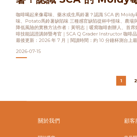
Phenolic酚味、Potat
咖啡喝起來像霉味、藥水或生馬鈴薯？認識 SCA 的 Moldy霉
味、Potato馬鈴薯缺陷味 三種感官缺陷從杯中怪味、農
味 三種感官缺陷
降低風險的實務方法作者：黃明志｜暖窩咖啡創辦人、首席烘豆
啡技能認證講師暨考官｜SCA Q Grader Instructor 
最後更新：2026 年 7 月｜閱讀時間：約 10 分鐘杯測台
是遇到一支很好的咖啡，而是有人舀起一匙、停頓了兩秒，
2026-07-15
杯裡有東
1
關於我們
顧客