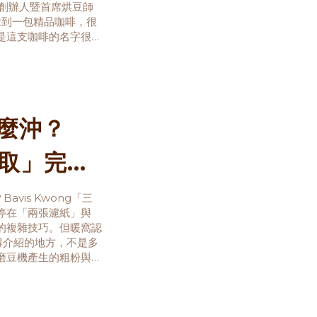
窩咖啡創辦人暨首席烘豆師
 拿到一包精品咖啡，很
是這支咖啡的名字很長
怎麼沖？
萃取」完整
vis Kwong「三
停在「兩張濾紙」與
的複雜技巧。但暖窩認
正值得介紹的地方，不是多
磨豆機產生的粗粉與細
案是，不一定。只要把