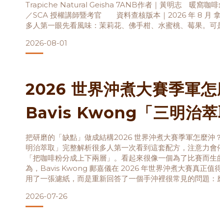
7ANB
Trapiche Natural Geisha 7ANB作者｜黃明志 暖
／SCA 授權講師暨考官 資料查核版本｜2026 年 8 月
多人第一眼先看風味：茉莉花、佛手柑、水蜜桃、莓果。可
——「巴拿馬 波奎特 翡翠莊園 紅標 特拉畢奇地塊
2026-08-01
2026 世界沖煮大賽季軍
Bavis Kwong「三明治
解析
把研磨的「缺點」做成結構2026 世界沖煮大賽季軍怎麼沖？Ba
明治萃取」完整解析很多人第一次看到這套配方，注意力會
「把咖啡粉分成上下兩層」。看起來很像一個為了比賽而生
為，Bavis Kwong 鄺嘉儀在 2026 年世界沖煮大賽真
用了一張濾紙，而是重新回答了一個手沖裡很常見的問題：
粉，真的只能被當成不均勻、堵塞與苦澀的來源嗎？她的答
2026-07-26
不同粒徑放在不同的位置，讓它們承擔不同的工