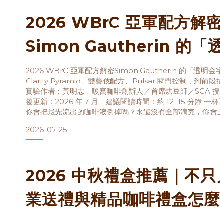
2026 WBrC 亞軍配方解
Simon Gautherin 的
塔」與精華萃取術
2026 WBrC 亞軍配方解密Simon Gautherin 的「
Clarity Pyramid、雙藝伎配方、Pulsar 閥門控制，
實驗作者：黃明志｜暖窩咖啡創辦人／首席烘豆師／SCA 
後更新：2026 年 7 月｜建議閱讀時間：約 12–15 分鐘 
你會把最先流出的咖啡液倒掉嗎？水還沒有全部滴完，你會
多數在家沖咖啡的人來說，這兩個動作多少有點違反直覺。
2026-07-25
都留
2026 中秋禮盒推薦｜不
業送禮與精品咖啡禮盒怎麼