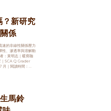
r 嗎？新研究
關係
縮與流速的非線性關係壓力
彈性、滲透率與溶解動
 作者：黃明志｜暖窩咖
CA Q Grader
 7 月｜閱讀時間：
研究解讀成「
生馬鈴
y霉味、