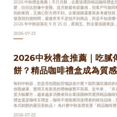
2026 中秋禮盒推薦｜不只月餅，企業送禮與精品咖啡禮盒
麼，往往比想像中更難。送月餅最有節慶感，但客戶可能同
別的東西，又擔心對方用不到。企業採購還要再多考慮預算
發票與到貨時間，最後常常不是找不到商品，而是不知道哪
2026 年中秋節落在 9 月 25 日，星期五。對企業採購來
通常會再往前推一至兩個月。這篇文章不只是列出中秋禮盒
2026-07-23
對象、使用情境、預算與咖啡沖泡方式，帶你挑到一份收禮
2026中秋禮盒推薦｜吃膩
餅？精品咖啡禮盒成為質感
流！
每到中秋節，您是否也開始苦惱該送什麼？面對滿坑滿谷的
份既健康、實用又有新意的禮物確實不容易。近年來，「非
度大幅攀升，越來越多消費者與企業採購轉而選擇精品咖啡
禮盒還是咖啡豆禮盒，咖啡不僅能展現送禮者的絕佳品味，
各式糕餅的最完美飲品！ 為什麼中秋送禮首選「精品咖啡禮盒
擔，傳統月餅的完美搭檔月餅、蛋黃酥雖然美味，但偏高的
2026-07-23
多了覺得負擔。這時候，一杯好咖啡就是最佳的解膩神器！