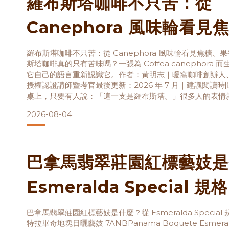
羅布斯塔咖啡不只苦：從
Canephora 風味輪看見
香、可可與鮮味
羅布斯塔咖啡不只苦：從 Canephora 風味輪看見焦糖、
斯塔咖啡真的只有苦味嗎？一張為 Coffea canephora
它自己的語言重新認識它。作者：黃明志｜暖窩咖啡創辦人、
授權認證講師暨考官最後更新：2026 年 7 月｜建議閱讀時間
桌上，只要有人說：「這一支是羅布斯塔。」很多人的表情
喝，腦中可能已經浮現苦、厚、粗糙、橡膠、木頭，或是便
2026-08-04
些經驗不一定憑空而來——過去大
巴拿馬翡翠莊園紅標藝妓是
Esmeralda Special 
Trapiche 特拉畢奇地塊
巴拿馬翡翠莊園紅標藝妓是什麼？從 Esmeralda Special 規
特拉畢奇地塊日曬藝妓 7ANBPanama Boquete Esmeralda