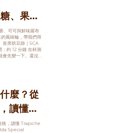
焦糖、果
果香、可可與鮮味羅布
 而生的風味輪，帶我們用
首席烘豆師｜SCA
：約 12 分鐘 在杯測
就會先變一下。還沒
宜即溶咖啡的印象。這
什麼？從
規格，讀懂
日曬藝妓
格，讀懂 Trapiche
 Special