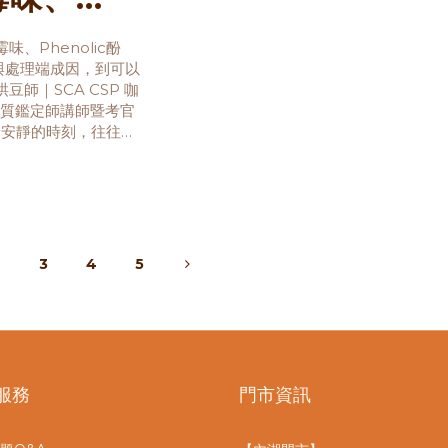
o馬鈴薯缺陷
味、Phenolic酚
場與處理端成因，到可以
師｜SCA CSP 咖
咖啡品質鑑定師講師暨考官
上最安靜的時刻，往往不
再把湯匙輕輕放下。那
2
3
4
5
服務
門市資訊