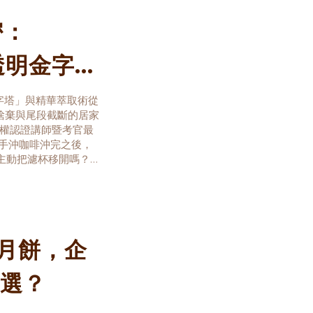
密：
「透明金字
透明金字塔」與精華萃取術從
到前段捨棄與尾段截斷的居家
授權認證講師暨考官最
一杯手沖咖啡沖完之後，
主動把濾杯移開嗎？對
我們通常會希望每一滴
只月餅，企
選？