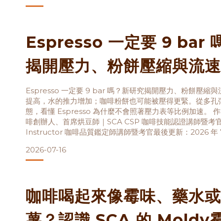
Espresso 一定要 9 ba
揭開壓力、粉餅壓縮與流速
Espresso 一定要 9 bar 嗎？新研究揭開壓力、粉餅壓
提高，水的推力增加；咖啡粉餅也可能被壓得更緊。從多孔
態，看懂 Espresso 為什麼不會照著壓力表等比例加速。
啡創辦人、首席烘豆師｜SCA CSP 咖啡技能認證講師暨考官｜S
Instructor 咖啡品質鑑定師講師暨考官最後更新：2026 年
約 09 分鐘 Espresso 不一定只能用 9 bar，也不能把新
2026-07-16
咖啡喝起來像霉味、藥水或
薯？認識 SCA 的 Mold