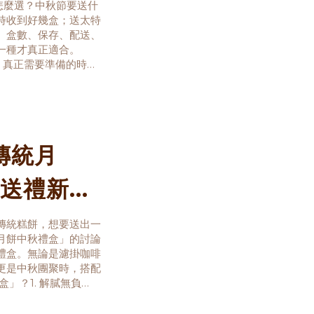
怎麼選？中秋節要送什
時收到好幾盒；送太特
、盒數、保存、配送、
一種才真正適合。
說，真正需要準備的時間
推薦清單，而是從送禮
者願
傳統月
送禮新主
傳統糕餅，想要送出一
月餅中秋禮盒」的討論
禮盒。無論是濾掛咖啡
更是中秋團聚時，搭配
」？1. 解膩無負
甜度與熱量往往讓人吃
中深焙咖啡醇厚