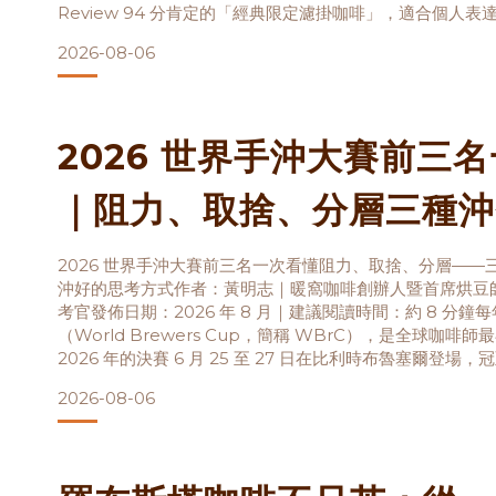
Review 94 分肯定的「經典限定濾掛咖啡」，適合個人
足、SCA 導師嚴選的「100 天咖啡補給計畫」，最適合全
2026-08-06
焙的好咖啡，為老師忙碌的日常注入暖意。 開學沒多久，
2026 世界手沖大賽前三
｜阻力、取捨、分層三種沖
2026 世界手沖大賽前三名一次看懂阻力、取捨、分層——
沖好的思考方式作者：黃明志｜暖窩咖啡創辦人暨首席烘豆師
考官發佈日期：2026 年 8 月｜建議閱讀時間：約 8 分
（World Brewers Cup，簡稱 WBrC），是全球咖啡
2026 年的決賽 6 月 25 至 27 日在比利時布魯塞爾登
了三套完全不同的沖煮邏輯。我們已經分別寫過三位選手的
2026-08-06
不談複雜參數，而是把三個