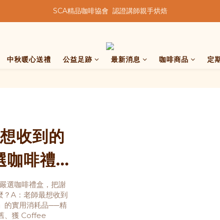
SCA精品咖啡協會  認證講師親手烘焙
★★歡迎來到暖窩咖啡★★
★★歡迎來到暖窩咖啡★★
中秋暖心送禮
公益足跡
最新消息
咖啡商品
定
想收到的
選咖啡禮
氣
師嚴選咖啡禮盒，把謝
麼？A：老師最想收到
」的實用消耗品──精
 Coffee