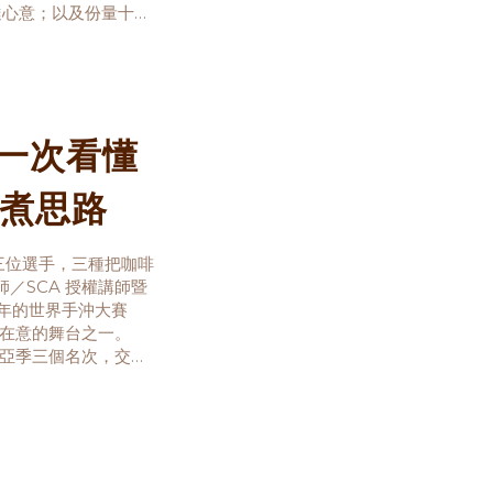
表達心意；以及份量十
班合送。用一杯新鮮烘
名一次看懂
煮思路
三位選手，三種把咖啡
／SCA 授權講師暨
鐘每年的世界手沖大賽
師最在意的舞台之一。
場，冠亞季三個名次，交出
完整拆解文章。這一篇