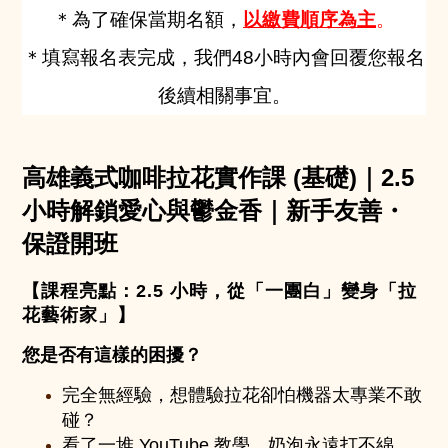
＊為了確保當期名額，
以繳費順序為主
。
＊填寫報名表完成，我們48小時內會回覆您報名
後續相關事宜。
高雄義式咖啡拉花實作課 (基礎)｜2.5
小時解鎖愛心與鬱金香｜新手友善・
保證開班
【課程亮點：2.5 小時，從「一團白」變身「拉
花藝術家」】
您是否有這樣的困擾？
完全無經驗，想體驗拉花卻怕機器太專業不敢
碰？
看了一堆 YouTube 教學，奶泡永遠打不綿，