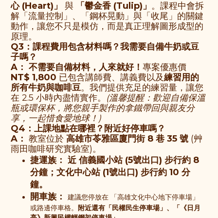
心 (Heart)」
與
「鬱金香 (Tulip)」
。課程中會拆
解「流量控制」、「鋼杯晃動」與「收尾」的關鍵
動作，讓您不只是模仿，而是真正理解圖形成型的
原理。
Q3：課程費用包含材料嗎？我需要自備牛奶或豆
子嗎？
A：
不需要自備材料，人來就好！
專案優惠價
NT$ 1,800
已包含講師費、講義費以及
練習用的
所有牛奶與咖啡豆
。我們提供充足的練習量，讓您
在 2.5 小時內盡情實作。
(溫馨提醒：歡迎自備保溫
瓶或環保杯，將您親手製作的拿鐵帶回與親友分
享，一起惜食愛地球！)
Q4：上課地點在哪裡？附近好停車嗎？
A：
教室位於
高雄市苓雅區廈門街 8 巷 35 號
(艸
雨田咖啡研究實驗室)。
捷運族：
近
信義國小站 (5號出口)
步行約 8
分鐘；
文化中心站 (1號出口)
步行約 10 分
鐘。
開車族：
建議您停放在 「高雄文化中心地下停車場」
或路邊停車格。
附近還有「民權民生停車場」、「《日月
亭》新興民權輕鋼架停車場」。