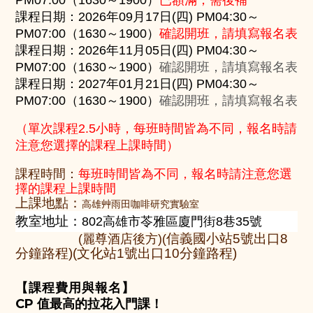
已額滿
，需後補
PM07:00（1
6
30～
19
00）
課程日期：2026年
09月17日(四)
P
M04
:30～
確認開班，請填寫報名表
PM07:00（1
6
30～
19
00）
課程日期：2026年
11月05日(四)
P
M04
:30～
確認開班，請填寫報名表
PM07:00（1
6
30～
19
00）
課程日期：2027年
01月21日
(四)
P
M04
:30～
確認開班，請填寫報名表
PM07:00（1
6
30～
19
00）
（單次課程2.5小時，每班時間皆為不同，
報名時請
注意您選擇的課程上課時間
）
課程時間：
每班時間皆為不同，
報名時請注意您選
擇的
課程
上課時間
上課地點：
高雄艸雨田咖啡研究實驗室
教室地址：
802高雄市苓雅區廈門街8巷35號
信義國小站5號出口8
(麗尊酒店後方)(
分鐘路程)(文化站1號出口10分鐘路程)
【課程費用與報名】
CP 值最高的拉花入門課！