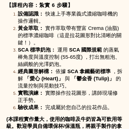
【課程內容：紮實 6 步驟】
設備認識：
快速上手專業義式濃縮咖啡機的
操作邏輯。
黃金萃取：
實作萃取帶有豐富 Crema (油脂)
的標準濃縮咖啡（這是拉花圖形對比清晰的關
鍵！）。
SCA 標準奶泡：
運用
SCA 國際規範
的蒸氣
棒角度與溫度控制 (55-65度) ，打出無粗泡、
絲綢般的光澤奶泡。
經典圖形解構：
依據
SCA 拿鐵藝術標準
，拆
解
「愛心 (Heart)」
與
「鬱金香 (Tulip)」
的
流量控制與晃動技巧。
實戰演練：
實際操作拉花圖形，講師現場修
正手勢。
驗收成果：
完成屬於您自己的拉花作品。
(本課程實作量大，使用的咖啡及牛奶皆為可飲用等
級。歡迎學員自備環保杯/保溫瓶，將親手製作的拿