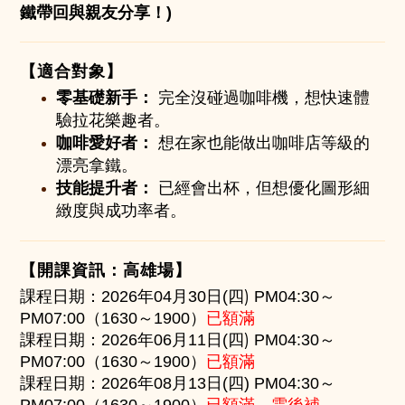
鐵帶回與親友分享！)
【適合對象】
零基礎新手：
完全沒碰過咖啡機，想快速體
驗拉花樂趣者。
咖啡愛好者：
想在家也能做出咖啡店等級的
漂亮拿鐵。
技能提升者：
已經會出杯，但想優化圖形細
緻度與成功率者。
【開課資訊：高雄場】
)
課程日期：2026年
04月30日
(四
P
M04
:30～
已額滿
PM07:00（1
6
30～
19
00）
)
課程日期：2026年
06月11日
(四
P
M04
:30～
已額滿
PM07:00（1
6
30～
19
00）
課程日期：2026年
08月13日(四)
P
M04
:30～