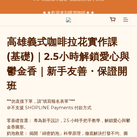
★★歡迎來到暖窩咖啡★★
★★歡迎來到暖窩咖啡★★
  我們致力於製作好的咖啡  
SCA精品咖啡協會  認證講師親手烘焙
高雄義式咖啡拉花實作課
★★歡迎來到暖窩咖啡★★
(基礎)｜2.5小時解鎖愛心與
鬱金香｜新手友善・保證開
班
***勿直接下單，請“填寫報名表單”***
＠不支援 SHOPLINE Payments 付款方式
零基礎首選： 專為新手設計，2.5 小時手把手教學，解鎖愛心與鬱
金香圖形。
奶泡救星： 揭開「綿密奶泡」科學原理，徹底解決打發不均、圖