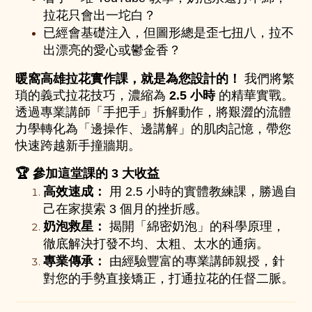
拉花只會出一坨白？
已經會基礎注入，但圖形總是歪七扭八，拉不
出漂亮的愛心或鬱金香？
暖窩高雄拉花實作課，就是為您設計的！
 我們將繁
瑣的義式拉花技巧，濃縮為 
2.5 小時
 的精華實戰。
透過專業講師「手把手」拆解動作，將艱澀的流體
力學轉化為「邊操作、邊講解」的肌肉記憶，帶您
快速跨越新手撞牆期。
🏆 參加這堂課的 3 大收益
高效速成：
用 2.5 小時的實體教練課，勝過自
己在家摸索 3 個月的挫折感。
奶泡救星：
揭開「綿密奶泡」的科學原理，
徹底解決打發不均、太粗、太水的通病。
專業傳承：
由經驗豐富的專業講師親授，針
對您的手勢直接矯正，打通拉花的任督二脈。