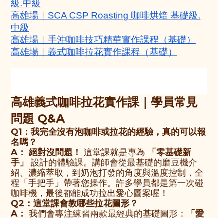
級.中級
高雄場｜SCA CSP Roasting 咖啡烘焙 基礎級.
中級
高雄場｜手沖咖啡技巧精華實作課程（基礎）
高雄場｜義式咖啡拉花實作課程（基礎）
高雄義式咖啡拉花實作課｜學員常見
問題 Q&A
Q1：我完全沒有泡咖啡或拉花的經驗，真的可以報
名嗎？
A：
絕對沒問題！
這堂課就是專為
「零基礎新
手」
設計的體驗課。講師會從最基礎的磨豆機介
紹、濃縮萃取，到奶泡打發的角度與溫度控制，全
程「手把手」帶著您操作。許多學員都是第一次碰
咖啡機，最後都能成功拉出愛心圖案喔！
Q2：這堂課會教哪些拉花圖形？
A：
我們會專注練習兩款最經典的基礎圖形：
「愛