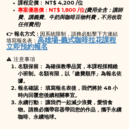
課程定價：
NT$ 4,200 /位
專案優惠價：NT$ 1,800 /位
(費用全含：講師
費、講義費、牛奶與咖啡豆物料費，
不另收取
任何費用
)
👉 報名方式：
因系統限制，請務必點擊下方連結
高雄場-義式咖啡拉花課程
填寫報名表：
立即預約報名
⚠️ 注意事項
名額保留：
為確保教學品質，本課程採精緻
小班制。名額有限，以「繳費順序」為報名依
據。
報名確認：
填寫報名表後，我們將於 48 小
時內回覆您後續相關事宜。
永續行動：
讓我們一起減少浪費，愛惜食
物。請務必攜帶容器帶回您的作品，攜手永續
咖啡、永續地球。