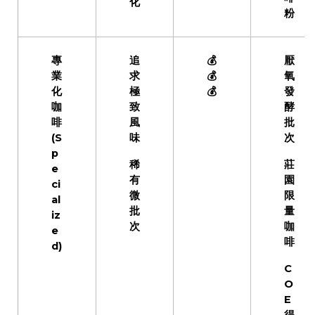
化
粉
專
追
💰
厭
業
求
💰
氧
化
極
💰
發
咖
致
酵
啡
風
批
(S
味
次
p
稀
莊
e
有
園
ci
微
限
al
批
量
iz
次
咖
e
啡
d)
C
O
E