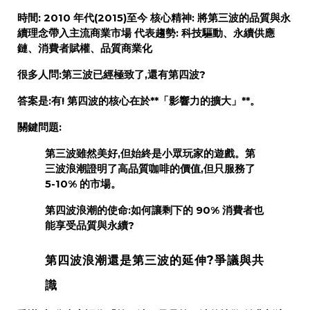
時間:
2010 年代(2015)至今
核心精神:
將第三波的品質與永
續理念帶入
主流商業市場
代表趨勢:
科技驅動、永續供應
鏈、消費者賦權、品質商業化
很多人問:第三波已經極致了,還有第四波?
答案是:有!
第四波的核心在於**「影響力的擴大」**。
關鍵問題:
第三波雖然美好,但始終是
小眾玩家的遊戲
。第
三波浪潮證明了高品質咖啡的價值,但只服務了
5-10% 的市場。
第四波浪潮的使命:如何讓剩下的 90% 消費者也
能享受品質與永續?
第四波浪潮還是第三波的延伸?爭議與共
識