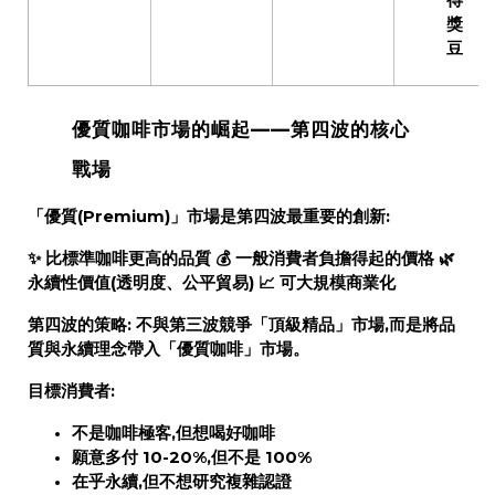
得
獎
豆
優質咖啡市場的崛起——第四波的核心
戰場
「優質(Premium)」市場是第四波最重要的創新:
✨
比標準咖啡更高的品質
💰
一般消費者負擔得起的價格
🌿
永續性價值
(透明度、公平貿易) 📈
可大規模商業化
第四波的策略:
不與第三波競爭「頂級精品」市場,而是
將品
質與永續理念帶入「優質咖啡」市場
。
目標消費者:
不是咖啡極客,但想喝好咖啡
願意多付 10-20%,但不是 100%
在乎永續,但不想研究複雜認證