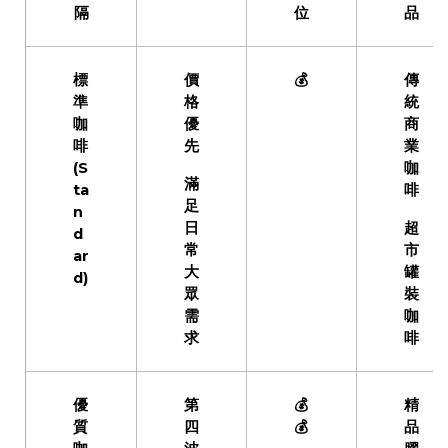
隔
位
品
標
價
💰
傳
準
格
統
咖
優
商
啡
先
業
(S
咖
滿
ta
啡
足
n
日
超
d
常
市
ar
大
罐
d)
眾
裝
需
咖
求
啡
優
第
💰
精
質
四
💰
品