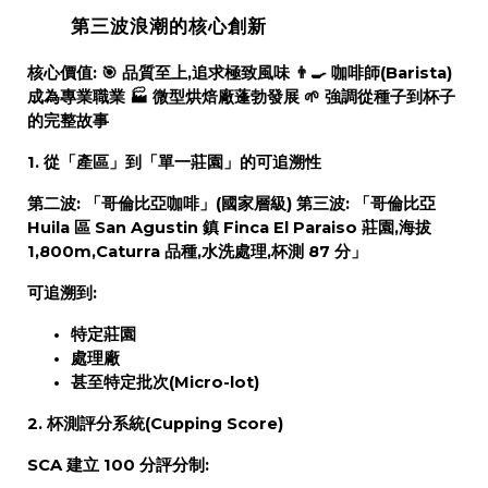
第三波浪潮的核心創新
核心價值:
🎯
品質至上,追求極致風味
👨‍🍳
咖啡師(Barista)
成為專業職業
🏭
微型烘焙廠蓬勃發展
🌱
強調從種子到杯子
的完整故事
1. 從「產區」到「單一莊園」的可追溯性
第二波:
「哥倫比亞咖啡」(國家層級)
第三波:
「哥倫比亞
Huila 區 San Agustin 鎮 Finca El Paraiso 莊園,海拔
1,800m,Caturra 品種,水洗處理,杯測 87 分」
可追溯到:
特定莊園
處理廠
甚至特定批次(Micro-lot)
2. 杯測評分系統(Cupping Score)
SCA 建立 100 分評分制: