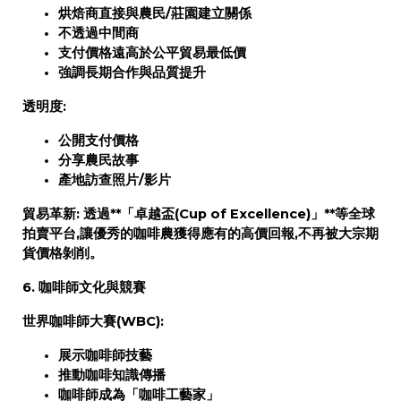
烘焙商
直接
與農民/莊園建立關係
不透過中間商
支付價格
遠高於
公平貿易最低價
強調長期合作與品質提升
透明度:
公開支付價格
分享農民故事
產地訪查照片/影片
貿易革新:
透過**「卓越盃(Cup of Excellence)」**等全球
拍賣平台,讓優秀的咖啡農獲得應有的高價回報,
不再被大宗期
貨價格剝削
。
6. 咖啡師文化與競賽
世界咖啡師大賽(WBC):
展示咖啡師技藝
推動咖啡知識傳播
咖啡師成為「咖啡工藝家」