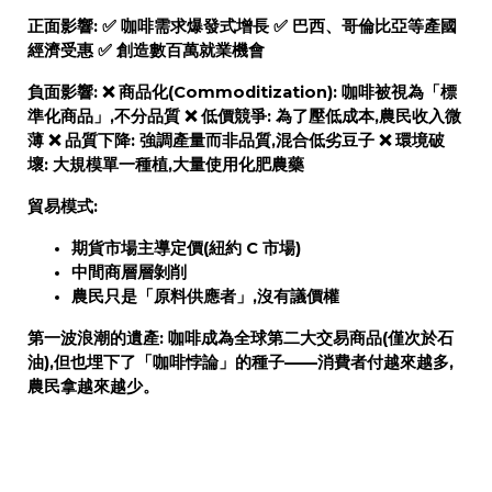
正面影響:
✅ 咖啡需求爆發式增長 ✅ 巴西、哥倫比亞等產國
經濟受惠 ✅ 創造數百萬就業機會
負面影響:
❌
商品化(Commoditization):
咖啡被視為「標
準化商品」,不分品質 ❌
低價競爭:
為了壓低成本,農民收入微
薄 ❌
品質下降:
強調產量而非品質,混合低劣豆子 ❌
環境破
壞:
大規模單一種植,大量使用化肥農藥
貿易模式:
期貨市場主導定價(紐約 C 市場)
中間商層層剝削
農民只是「原料供應者」,沒有議價權
第一波浪潮的遺產:
咖啡成為全球第二大交易商品(僅次於石
油),但也埋下了「咖啡悖論」的種子——消費者付越來越多,
農民拿越來越少。