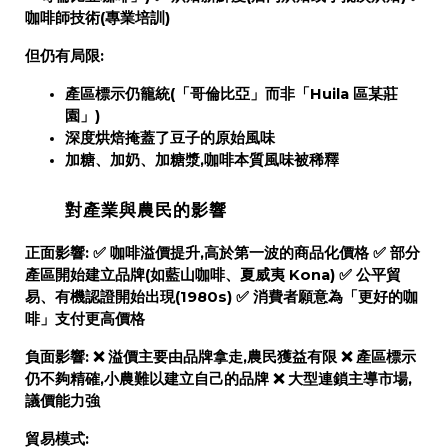
咖啡師技術(專業培訓)
但仍有局限:
產區標示仍籠統(「哥倫比亞」而非「Huila 區某莊
園」)
深度烘焙掩蓋了豆子的原始風味
加糖、加奶、加糖漿,咖啡本質風味被稀釋
對產業與農民的影響
正面影響:
✅ 咖啡溢價提升,高於第一波的商品化價格 ✅ 部分
產區開始建立品牌(如藍山咖啡、夏威夷 Kona) ✅ 公平貿
易、有機認證開始出現(1980s) ✅ 消費者願意為「更好的咖
啡」支付更高價格
負面影響:
❌ 溢價主要由品牌拿走,農民獲益有限 ❌ 產區標示
仍不夠精確,小農難以建立自己的品牌 ❌ 大型連鎖主導市場,
議價能力強
貿易模式: