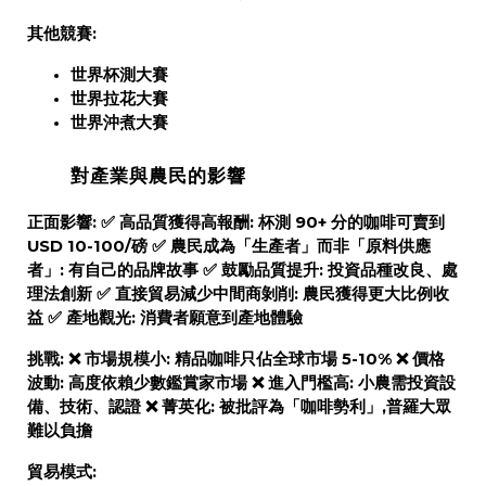
其他競賽:
世界杯測大賽
世界拉花大賽
世界沖煮大賽
對產業與農民的影響
正面影響:
✅
高品質獲得高報酬:
杯測 90+ 分的咖啡可賣到
USD 10-100/磅 ✅
農民成為「生產者」而非「原料供應
者」:
有自己的品牌故事 ✅
鼓勵品質提升:
投資品種改良、處
理法創新 ✅
直接貿易減少中間商剝削:
農民獲得更大比例收
益 ✅
產地觀光:
消費者願意到產地體驗
挑戰:
❌
市場規模小:
精品咖啡只佔全球市場 5-10% ❌
價格
波動:
高度依賴少數鑑賞家市場 ❌
進入門檻高:
小農需投資設
備、技術、認證 ❌
菁英化:
被批評為「咖啡勢利」,普羅大眾
難以負擔
貿易模式: