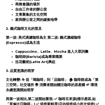
商務會議的場所
自由工作者的辦公室
文青聚集的文化空間
家與辦公室之間的緩衝地帶
2. 義式咖啡文化的普及
第一波:
美式滴濾咖啡為主
第二波:
義式濃縮咖啡
(Espresso)成為主流
Cappuccino、Latte、Mocha 進入大眾詞彙
咖啡師(Barista)成為專業職業
拉花藝術(Latte Art)興起
3. 品質意識的萌芽
文化轉變:
☕ 從「喝咖啡」到「品咖啡」 🏠 咖啡館成為「第
三空間」社交場所 🌍
消費者開始關注咖啡的原產國
🌱
環境
永續意識開始萌芽
與第一波相比,第二波開始重視: ✅ 咖啡豆來源(標示產區,如
「哥倫比亞咖啡」) ✅ 烘焙新鮮度(店內烘焙或小批次烘焙) ✅