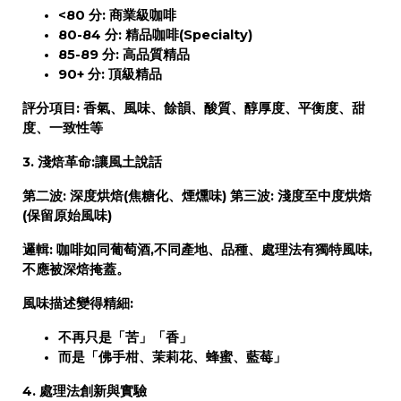
<80 分:
商業級咖啡
80-84 分:
精品咖啡(Specialty)
85-89 分:
高品質精品
90+ 分:
頂級精品
評分項目:
香氣、風味、餘韻、酸質、醇厚度、平衡度、甜
度、一致性等
3. 淺焙革命:讓風土說話
第二波:
深度烘焙(焦糖化、煙燻味)
第三波:
淺度至中度烘焙
(保留原始風味)
邏輯:
咖啡如同葡萄酒,不同產地、品種、處理法有獨特風味,
不應被深焙掩蓋。
風味描述變得精細:
不再只是「苦」「香」
而是「佛手柑、茉莉花、蜂蜜、藍莓」
4. 處理法創新與實驗