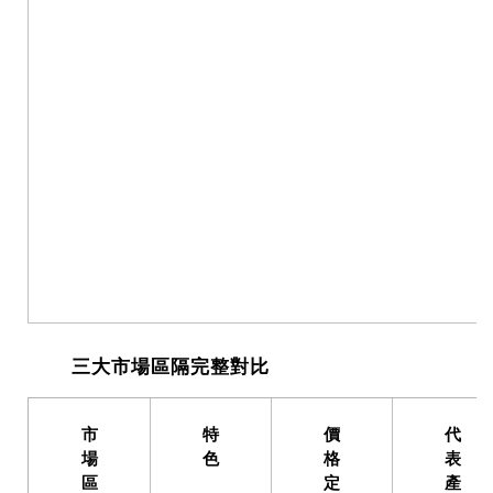
三大市場區隔完整對比
市
特
價
代
場
色
格
表
區
定
產