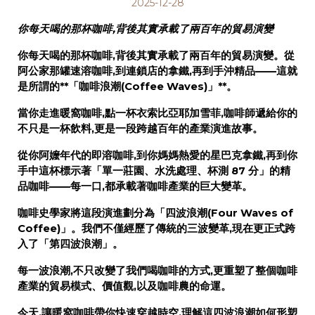
2025-12-28
你每天喝的那杯咖啡,背後其實承載了兩百年的貿易演變
你每天喝的那杯咖啡,背後其實承載了兩百年的貿易演變。從
阿公家那罐速溶咖啡,到連鎖店的拿鐵,再到手沖精品——這就
是所謂的**「咖啡浪潮(Coffee Waves)」**。
當你走進暖窩咖啡,點一杯衣索比亞耶加雪菲,咖啡師遞給你的
不只是一杯飲料,更是一段跨越百年的產業演進故事。
從你阿嬤年代的即溶咖啡,到你媽媽熱愛的星巴克拿鐵,再到你
手中這杯標示著「單一莊園、水洗處理、杯測 87 分」的精
品咖啡——每一口,都承載著咖啡產業的巨大變革。
咖啡史學家將這段演進劃分為「四波浪潮(Four Waves of
Coffee)」
。我們不僅經歷了傳統的三波變革,現在更正式跨
入了
「第四波浪潮」。
每一波浪潮,不只改變了我們喝咖啡的方式,更重塑了整個咖啡
產業的貿易模式、價值觀,以及咖啡農的命運。
今天,讓暖窩咖啡帶你快速穿越時空,理解這四波浪潮如何形塑