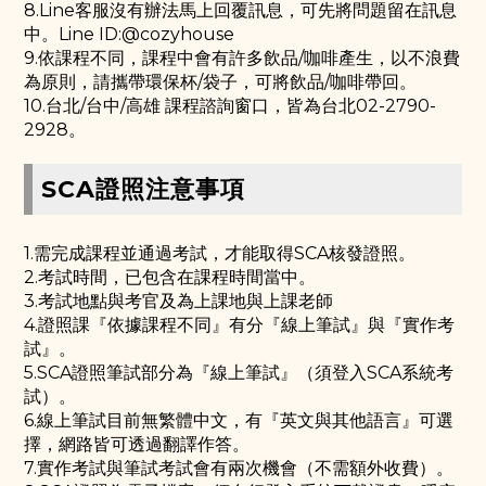
8.Line客服沒有辦法馬上回覆訊息，可先將問題留在訊息
中。Line ID:@cozyhouse
9.依課程不同，課程中會有許多飲品/咖啡產生，以不浪費
為原則，請攜帶環保杯/袋子，可將飲品/咖啡帶回。
10.台北/台中/高雄 課程諮詢窗口，皆為台北02-2790-
2928。
SCA證照注意事項
1.需完成課程並通過考試，才能取得SCA核發證照。
2.考試時間，已包含在課程時間當中。
3.考試地點與考官及為上課地與上課老師
4.證照課『依據課程不同』有分『線上筆試』與『實作考
試』。
5.SCA證照筆試部分為『線上筆試』（須登入SCA系統考
試）。
6.線上筆試目前無繁體中文，有『英文與其他語言』可選
擇，網路皆可透過翻譯作答。
7.實作考試與筆試考試會有兩次機會（不需額外收費）。