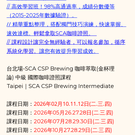
// 高效學習班！98%高通過率，成績分數優等
（2015-2025年數據驗證）。
// 精華重點整理，搭配獨門技巧演練，快速掌握、
速效達標。
輕鬆拿取SCA咖啡證照。
// 課程設計讓完全無經驗者，可以報名參加，循序
讓您有效提升學習成效。
系統化學習。
台北場-SCA CSP Brewing 咖啡萃取(金杯理
論)
中級 國際咖啡證照課程
Taipei｜SCA CSP Brewing Intermediate
2026年02
月10.11.12日(
二.三.四
)
課程日期
：
課程日期
：
2026年
05月26.27.28日(二.三.四)
課程日期
：
2026年
07月28.29.30日(二.三.四)
課程日期
：
2026年
10月27.28.29日(二.三.四)