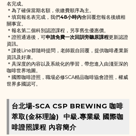
名完成。
＊為了確保當期名額，依繳費順序為主。
＊填寫報名表完成，我們
48小時內
會回覆您報名後續相
關事宜。
＊報名第二個科別認證課程，另享舊生優惠價。
＊證照通過後，可
申請免費一次回訓旁聽原課程
更新認證
資訊。
＊課後Line群隨時提問，老師親自回覆，提供咖啡產業新
資訊及好康。
＊具深度的內容以及系統化的學習，帶您進入由淺至深的
咖啡世界地圖。
＊國際咖啡證照，職場必修SCA精品咖啡協會證照，權威
世界多國認可。
台北場-SCA CSP BREWING 咖啡
萃取(金杯理論) 中級.專業級 國際咖
啡證照課程 內容簡介