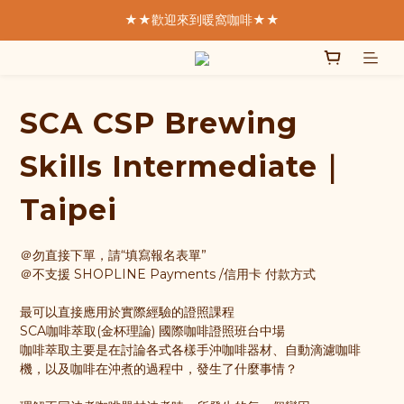
★★歡迎來到暖窩咖啡★★
  我們致力於製作好的咖啡  
SCA精品咖啡協會  認證講師親手烘焙
★★歡迎來到暖窩咖啡★★
SCA CSP Brewing
Skills Intermediate｜
Taipei
＠勿直接下單，請“填寫報名表單”
＠不支援 SHOPLINE Payments /信用卡 付款方式
最可以直接應用於實際經驗的證照課程
SCA咖啡萃取(金杯理論) 國際咖啡證照班台中場
咖啡萃取主要是在討論各式各樣手沖咖啡器材、自動滴濾咖啡
機，以及咖啡在沖煮的過程中，發生了什麼事情？