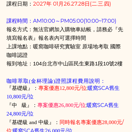
課程日期
：
2027年
01月26.27.28日(二.三.四)
課程時間：AM10:00～PM05:00(10:00~17:00)
報名方式：無法官網加入購物車結帳，請務必『先
填寫報名表』報名表內可選擇時間
上課地點：
暖窩咖啡研究實驗室
原場地考取 國際
咖啡認證
報到地址：
104台北市中山區民生東路1段10號2樓
咖啡萃取(金杯理論)證照課程
費用說明：
/位
;
暖窩SCA舊生
『基礎級』：
專案優惠12,800元
/位
10,800元
/位
;
暖窩SCA舊生
『中 級』：
專案優惠
26,800元
/位
24,800元
/
『基礎級 and 中級』：
同時報名
專案優惠
28,000元
位
;
暖窩SCA舊生2
/位
6,000元