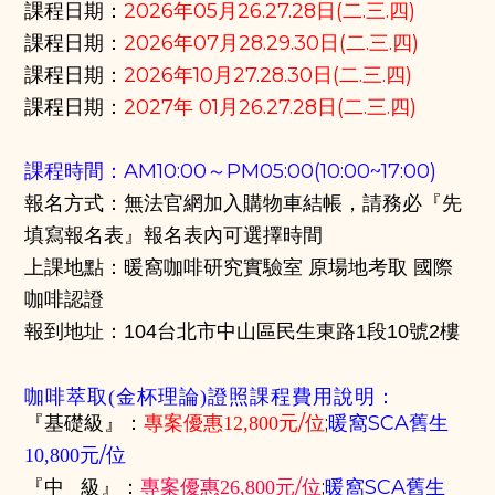
課程日期
：
2026年
05月26.27.28日(二.三.四)
課程日期
：
2026年
07月28.29.30日(二.三.四)
課程日期
：
2026年
10月27.28.30日(二.三.四)
課程日期
：
2027年
01月26.27.28日(二.三.四)
課程時間：AM10:00～PM05:00(10:00~17:00)
報名方式：無法官網加入購物車結帳，請務必『先
填寫報名表』報名表內可選擇時間
上課地點：
暖窩咖啡研究實驗室
原場地考取 國際
咖啡認證
報到地址：
104台北市中山區民生東路1段10號2樓
咖啡萃取(金杯理論)證照課程
費用說明：
/位
;
暖窩SCA舊生
『基礎級』：
專案優惠12,800元
/位
10,800元
/位
;
暖窩SCA舊生
『中 級』：
專案優惠
26,800元