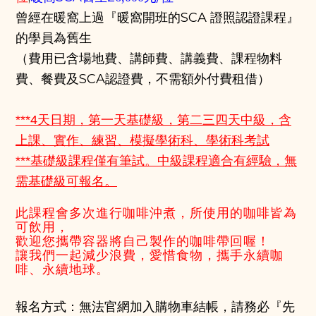
曾經在暖窩上過『暖窩開班的SCA 證照認證課程』
的學員為舊生
（費用已含場地費、講師費、講義費、課程物料
費、餐費及SCA認證費，不需額外付費租借）
***4天日期，第一天基礎級，第二三四天中級，含
上課、實作、練習、模擬學術科、學術科考試
***基礎級課程僅有筆試。中級課程
適合有經驗
，
無
需基礎級可報名。
此課程會多次進行咖啡沖煮，所使用的咖啡皆為
可飲用，
歡迎您攜帶容器將自己製作的咖啡帶回喔！
讓我們一起減少浪費，愛惜食物，攜手永續咖
啡、永續地球。
報名方式：無法官網加入購物車結帳，請務必『先