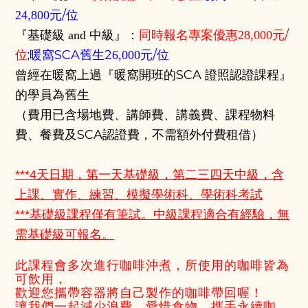
/位
24,800元
/
『基礎級 and 中級』：
同時報名
專案優惠
28,000元
位
;
暖窩SCA舊生2
/位
6,000元
曾經在暖窩上過『暖窩開班的SCA 證照認證課程』
的學員為舊生
（費用已含場地費、講師費、講義費、課程物料
費、餐費及SCA認證費，不需額外付費租借）
***4天日期，第一天基礎級，第二三四天中級，含
上課、實作、練習、模擬學術科、學術科考試
***基礎級課程僅有筆試。中級課程
適合有經驗
，
無
需基礎級可報名。
此課程會多次進行咖啡沖煮，所使用的咖啡皆為
可飲用，
歡迎您攜帶容器將自己製作的咖啡帶回喔！
讓我們一起減少浪費，愛惜食物，攜手永續咖