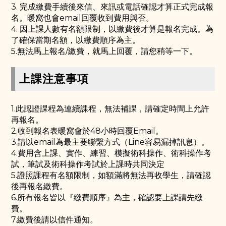
3. 完成繳費手續後來信、來訊或電話確認才算正式完成報
名。暖窩也會email回覆收到費用與否。
4. 因上課人數有名額限制，以繳費後才算是報名完成。為
了確保當期名額，以繳費順序為主。
5.無法馬上報名/繳費，就馬上回覆，請您稍等一下。
上課注意事項
1.此認證課程為連續課程，無法補課，請確定時間上允許
再報名。
2.收到報名表暖窩會於48小時回覆Email。
3.請以email為最主要聯繫方式（Line容易漏掉訊息）。
4.費用含上課、實作、練習、模擬術科操作、術科操作考
試，筆試及術科操作考試於上課時共同決定
5.證照課程有名額限制，如額滿將無法再收學生，請確認
後再報名繳費。
6.所有報名皆以『繳費順序』為主，確認要上課請先繳
費。
7.繳費後請以信件通知。