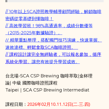
// 10年以上SCA證照
教學
輔導顧問經驗，解鎖咖啡
密碼從零基礎到懂咖啡！
// 高效學習班！98%高通過率，成績分數優等
（2015-2025年數據驗證）。
// 精華重點整理，搭配獨門技巧演練，快速掌握、
速效達標。
輕鬆拿取SCA咖啡證照。
// 課程設計讓完全無經驗者，可以報名參加，循序
讓您有效提升學習成效。
系統化學習。
台北場-SCA CSP Brewing 咖啡萃取(金杯理
論)
中級 國際咖啡證照課程
Taipei｜SCA CSP Brewing Intermediat
2026年02
月10.11.12日(
二.三.四
)
課程日期
：