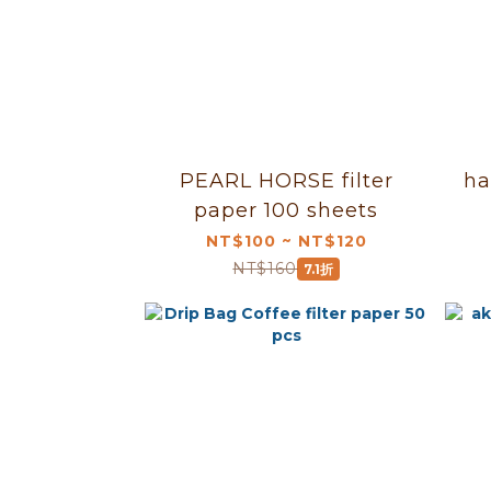
PEARL HORSE filter
ha
paper 100 sheets
NT$100 ~ NT$120
NT$160
7.1折