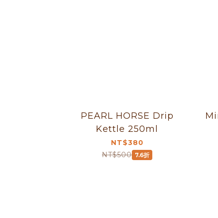
PEARL HORSE Drip
Mi
Kettle 250ml
NT$380
NT$500
7.6折