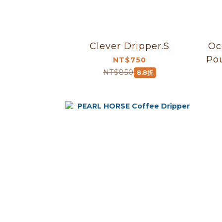
Clever Dripper.S
Ocean
NT$750
NT$850
8.8折