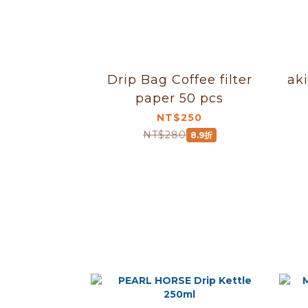
Drip Bag Coffee filter
akir
paper 50 pcs
NT$250
NT$280
8.9折