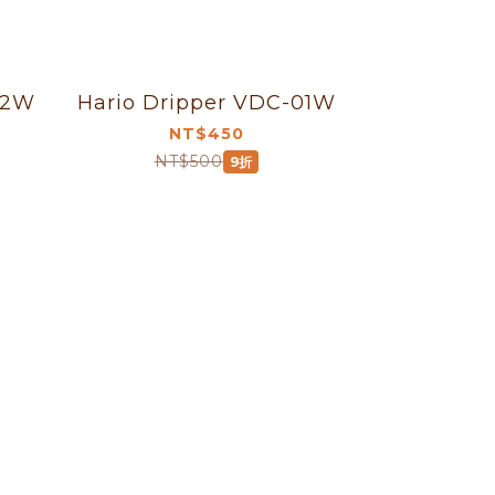
02W
Hario Dripper VDC-01W
NT$450
NT$500
9折