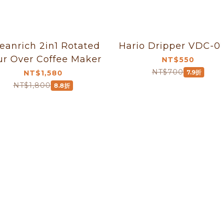
rich 2in1 Rotated
Hario Dripper VDC-
Pour Over Coffee Maker
NT$550
NT$700
NT$1,580
7.9折
NT$1,800
8.8折