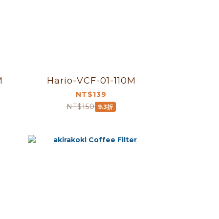
M
Hario-VCF-01-110M
NT$139
NT$150
9.3折