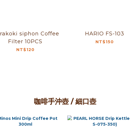
akoki siphon Coffee
HARIO FS-103
Filter 10PCS
NT$150
NT$120
咖啡手沖壺 / 細口壺