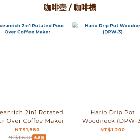
咖啡壺 / 咖啡機
rich 2in1 Rotated
Hario Drip Pot
Pour Over Coffee Maker
Woodneck (DPW
NT$1,580
NT$1,200
NT$1,800
8.8折