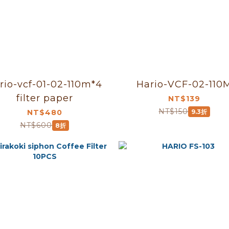
rio-vcf-01-02-110m*4
Hario-VCF-02-110
filter paper
NT$139
NT$150
NT$480
9.3折
NT$600
8折