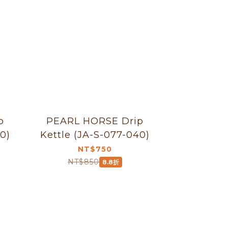
p
PEARL HORSE Drip
0)
Kettle (JA-S-077-040)
NT$750
NT$850
8.8折