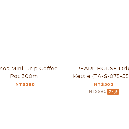
nos Mini Drip Coffee
PEARL HORSE Dri
Pot 300ml
Kettle (TA-S-075-35
NT$580
NT$500
NT$680
7.4折