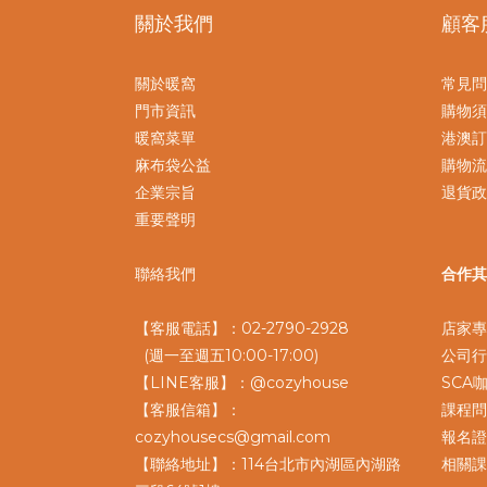
關於我們
顧客
關於暖窩
常見問
門市資訊
購物須
暖窩菜單
港澳訂
麻布袋公益
購物流
企業宗旨
退貨政
重要聲明
聯絡我們
合作其
【客服電話】：02-2790-2928
店家專
(週一至週五10:00-17:00)
公司行
【LINE客服】：@cozyhouse
SCA
【客服信箱】：
課程問
cozyhousecs@gmail.com
報名證
【聯絡地址】：114台北市內湖區內湖路
相關課