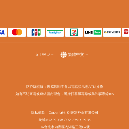
$
TWD
繁體中文
防詐騙提醒：暖窩咖啡不會以電話指示您ATM操作
如有不明來電或連結請勿理會，可撥打客服專線或防詐騙專線165
隱私條款
| Copyright © 暖窩舒食有限公司
​統編 54329038 / 02-2790-2928
114台北市內湖區內湖路三段64號