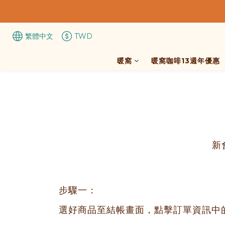
繁體中文
TWD
暖窩
暖窩咖啡13週年優惠
新
步驟一：
選好商品至結帳畫面，點擊訂單資訊中