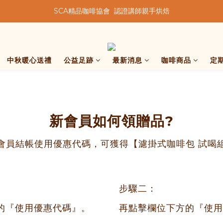
SCA精品咖啡協會  認證講師親手烘焙
★★歡迎來到暖窩咖啡★★
★★歡迎來到暖窩咖啡★★
中秋暖心送禮
公益足跡
最新消息
咖啡商品
定
新會員如何領贈品?
會員結帳使用優惠代碼，可獲得【濾掛式咖啡包 試喝
步驟二：
的『使用優惠代碼』。
再點擊欄位下方的『使用