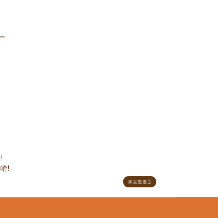
~
!
唷!
來去逛逛👆