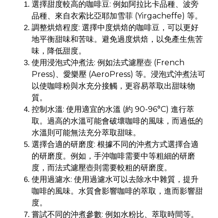
選擇甜度較高的咖啡豆: 例如阿拉比卡品種、波旁
品種、來自衣索比亞耶加雪菲 (Yirgacheffe) 等。
調整烘焙程度: 選擇中度烘焙的咖啡豆，可以更好
地平衡甜味和苦味。避免過度烘焙，以免產生焦苦
味，降低甜度。
使用浸泡式沖煮法: 例如法式濾壓壺 (French
Press)、愛樂壓 (AeroPress) 等。浸泡式沖煮法可
以使咖啡粉與水充分接觸，更容易萃取出甜味物
質。
控制水溫: 使用適宜的水溫 (約 90-96°C) 進行萃
取。過高的水溫可能會破壞咖啡的風味，而過低的
水溫則可能無法充分萃取甜味。
選擇合適的研磨度: 根據不同的沖煮方式選擇合適
的研磨度。例如，手沖咖啡需要中等粗細的研磨
度，而法式濾壓壺則需要較粗的研磨度。
使用過濾水: 使用過濾水可以去除水中雜質，提升
咖啡的風味。水質會影響咖啡的萃取，進而影響甜
度。
嘗試不同的沖煮參數: 例如水粉比、萃取時間等。