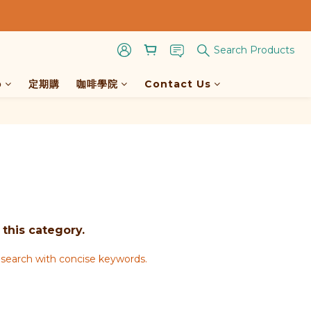
Search Products
p
定期購
咖啡學院
Contact Us
 this category.
search with concise keywords.