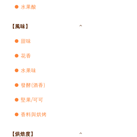
● 水果酸
【風味】
● 甜味
● 花香
● 水果味
● 發酵(酒香)
● 堅果/可可
● 香料與烘烤
【烘焙度】