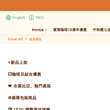
English
TWD
Home
暖窩咖啡13週年優惠
中秋暖心
View All
惜福專區
⭐️新品上架
💥咖啡豆組合優惠
❤️ 衣索比亞。熱門產區
♻️循環包裝商品
🏆 iTQi 國際風味評鑑