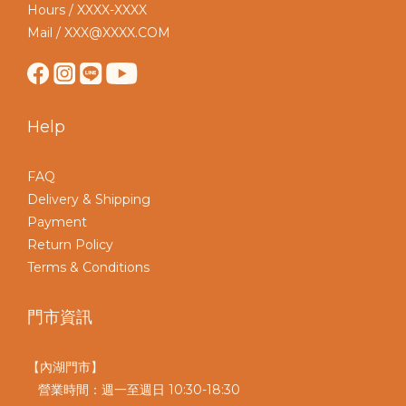
Hours / XXXX-XXXX
Mail / XXX@XXXX.COM
Help
FAQ
Delivery & Shipping
Payment
Return Policy
Terms & Conditions
門市資訊
【內湖門市】
營業時間：週一至週日 10:30-18:30