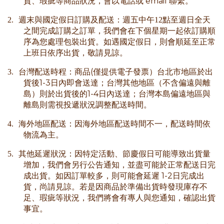
email
貨、瑕疵等商品狀況，會以電話或
聯繫。
2.
週末與國定假日訂購及配送：週五中午12點至週日全天
之間完成訂購之訂單，我們會在下個星期一起依訂購順
序為您處理包裝出貨。如遇國定假日，則會順延至正常
上班日依序出貨，敬請見諒。
(
3.
台灣配送時程：商品
僅提供電子發票）台北市地區於出
1-3
貨後
日內即會送達；台灣其他地區（不含偏遠與離
1-4
島）則於出貨後的
日內送達；台灣本島偏遠地區與
離島則需視投遞狀況調整配送時間。
4.
海外地區配送
：因海外地區配送時間不一，配送時間依
物流為主
。
5.
其他延遲狀況：因特定活動、節慶假日可能導致出貨量
增加，我們會另行公告通知，並盡可能於正常配送日完
1-2
成出貨。如因訂單較多，則可能會延遲
日完成出
貨，尚請見諒。若是因商品於準備出貨時發現庫存不
足、瑕疵等狀況，我們將會有專人與您通知，確認出貨
事宜。