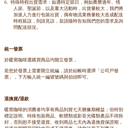
6.
特殊時程出貨需求：如遇特定節日，例如農曆過年、情
人節、聖誕節，以及重大活動時，出貨量較大，我們將
加派人力進行包裝出貨，偶有物流業務量較大造成配送
時程延誤，則請見諒，並請隨時告知我們您的需求及詢
問配送狀況。
統一發票
於暖窩咖啡選購買商品均開立發票，
若您於發票上需要開立統編，請於結帳時選擇「公司戶發
票」，下方輸入統一編號號碼與抬頭即可。
/
退換貨
退款
暖窩
咖啡的消費者均享有商品到貨七天猶豫期權益；但特別
標定說明、特殊包裝商品、軟體類或影音光碟類產品不得拆
封，否則恕不接受退貨。收到商品七天內為退換貨保證期，