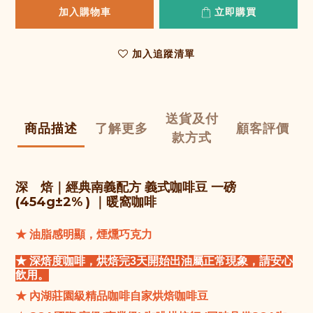
加入購物車
立即購買
加入追蹤清單
送貨及付
商品描述
了解更多
顧客評價
款方式
深 焙｜經典南義配方 義式
咖啡豆
一磅
(454g±2% )
｜暖窩咖啡
★
油脂感明顯，煙燻巧克力
★
深焙度咖啡，烘焙完3天開始出油屬正常現象，請安心
飲用。
★
內湖莊園級精品咖啡自家烘焙咖啡豆