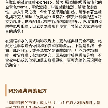
萃取出的濃縮咖啡expresso，帶著明顯油脂與香氣濃郁的
金黃色crema，單飲濃縮，味蕾感受強烈，帶著浪漫個
性。加入牛奶之後，帶出了堅果類的甜感，尾韻有著焦糖
化與巧克力風味！次款配豆擁有著中南美州獨特的堅果巧
克力風味，也搭配印尼羅布斯塔的咖啡拼配，更增加調和
的香氣與風味，口感更為豐富且厚實，希望給大家濃郁豐
富的感覺！
在濃縮加水的美式咖啡表現上，更為經典且完全不酸。此
配方也非常適合做調和的義式咖啡飲品，不論是拿鐵、卡
布、瑪琪雅朵，或是花式的愛爾蘭咖啡、巧克力焦糖咖
啡、教父咖啡，都相當適合。因為咖啡醇厚香氣足夠，不
會被牛奶或其他添加蓋去咖啡風味，更可完整的展現兩者
的融合
！
關於經典南義配方
『咖啡精神的故鄉』義大利 Italia！在義大利喝咖啡，是
一件平淡融入生活的一件事！