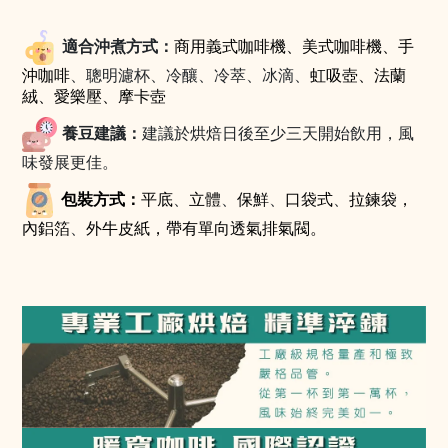
適合沖煮方式：
商用義式咖啡機、美式咖啡機、
手
沖咖啡
、聰明濾杯、冷釀、冷萃、冰滴、
虹吸壺
、法蘭
絨、愛樂壓、摩卡壺
養豆建議：
建議於烘焙日後至少三天開始飲用，風
味發展更佳。
包裝方式：
平底
、
立體
、
保鮮
、
口袋式
、
拉鍊袋，
內鋁箔
、
外牛皮紙，帶有單向透氣排氣閥。