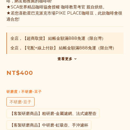
啡，網友都推薦的咖啡唷!
★SCA世界精品咖啡協會授權 咖啡教育考官 親自烘焙。
★若您喜歡星巴克派克市場PIKE PLACE咖啡豆，此款咖啡會很
適合您!
全店，【超商取貨】 結帳金額滿888免運（限台灣）
全店，【宅配+線上付款】 結帳金額滿888免運（限台灣）
查看更多
NT$400
研磨度
: 不研磨-豆子
不研磨-豆子
【客製研磨商品】粗研磨-金屬濾網、法式濾壓壺
【客製研磨商品】中研磨-虹吸壺、手沖濾杯