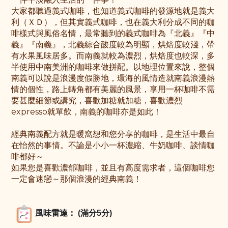
大家都聽過義式咖啡，也知道義式咖啡的發源地就是義大
利（ＸＤ），但其實義式咖啡，也在義大利分成不同的咖
啡樣式與風俗名情，最常聽到的義式咖啡為『北義』『中
義』『南義』，北義綜合酸度較為明顯，烘焙度較淺，帶
有水果風味居多。而南義就較為濃烈，烘焙度也較深，多
半使用中南美洲的咖啡來做拼配。以地理位置來說，整個
南義可以說是浪漫度假勝地，環海的風情造就南義浪漫熱
情的個性，路上轉角都有美麗的風景，享用一杯咖啡不需
要甚麼細節或講究，喜歡加糖就加糖，喜歡濃烈
expresso就單飲，南義的咖啡亦是如此！
經典南義配方就是暖窩想和您分享的咖啡，是生活中最自
在怡然的事情。不論是小小一杯濃縮、牛奶咖啡、談情咖
啡都好～
如果您是喜歡濃郁咖啡，並且有高度需求者，這個咖啡您
一定會迷戀～那個浪漫的經典南義！
風味雷達： (滿分5分)