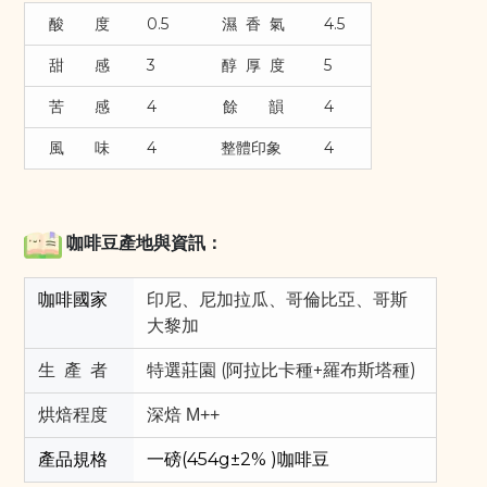
酸 度
濕 香 氣
0.5
4.5
甜 感
3
醇 厚 度
5
苦 感
4
餘 韻
4
風 味
4
整體印象
4
咖啡豆產地與資訊：
咖啡國家
印尼、尼加拉瓜、哥倫比亞、哥斯
大黎加
生 產 者
特選莊園 (阿拉比卡種+羅布斯塔種)
烘焙程度
深焙 M++
產品規格
一磅(454g±2% )咖啡豆