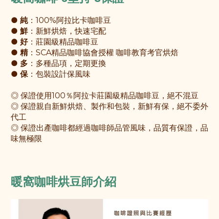
●
純
：100%阿拉比卡咖啡豆
●
鮮
：新鮮烘焙，快速宅配
●
好
：莊園級精品咖啡豆
●
精
：SCA精品咖啡協會授權 咖啡教育考官烘焙
●
多
：多種品項，定期更換
●
保
：包裝設計保風味
◎ 保證使用100％阿拉卡莊園級精品咖啡豆，絕不混豆
◎ 保證親自新鮮烘焙、製作和包裝，新鮮有保，絕不委外
代工
◎ 保證出產咖啡都經過咖啡師品管風味，品質有保證，品
味無極限
暖窩咖啡烘豆師介紹