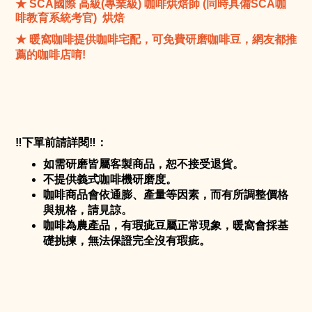
★
SCA
國際
高級(專業級) 咖啡烘焙師 (同時具備SCA咖
啡教育系統考官) 烘焙
★ 暖窩咖啡提供咖啡宅配，可免費研磨咖啡豆，網友都推
薦的咖啡店唷!
‼️
下單前請詳閱
‼️
：
如需研磨皆屬客製商品，恕不接受退貨。
不提供義式咖啡機研磨度。
咖啡商品會依通膨、產量等因素，而有所調整價格
與規格，請見諒。
咖啡為農產品，有瑕疵豆屬正常現象，暖窩會採基
礎挑揀，無法保證完全沒有瑕疵。