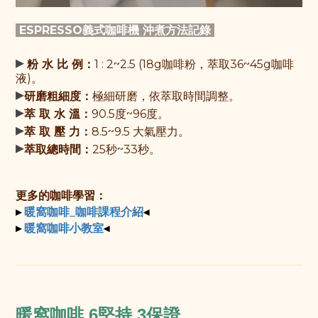
ESPRESSO義式咖啡機 沖煮方法記錄
▸
粉 水 比 例：
1 : 2~2.5 (
18g咖啡粉，萃取36~45g咖啡
液
)。
▸
研磨粗細度：
極細研磨，依萃取時間調整。
▸
萃 取 水 溫：
90.5度~96度
。
▸
萃 取 壓 力：
8.5~9.5 大氣壓力
。
▸
萃取總時間：
25秒~33秒
。
更多的咖啡學習：
▸
◂
暖窩咖啡_咖啡課程介紹
▸
◂
暖窩咖啡小教室
暖窩咖啡
6堅持 3保證