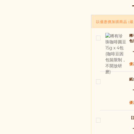
以優惠價加購商品
(最
稀
包
優
紙
優
【