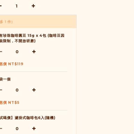
多 1 件)
有珍珠咖啡圓豆 15g x 4包 (咖啡豆因
裝限制，不開放研磨)
惠價 NT$119
袋一個
惠價 NT$5
試喝價】濾掛式咖啡包6入(隨機)