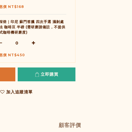
惠價 NT$168
深焙｜印尼 蘇門答臘 四次手選 濕剝處
法 咖啡豆 半磅 (需研磨請備註，不提供
式咖啡機研磨度)
惠價 NT$450
立即購買
加入追蹤清單
顧客評價