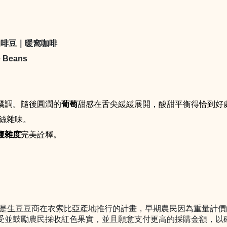
啡豆｜暖窩咖啡
e Beans
橘調。隨後圓潤的
葡萄
甜感在舌尖緩緩展開，酸甜平衡得恰到好
絲雜味。
。
複雜度
完美詮釋
TRC Project)」。是生豆豆商在衣索比亞產地推行的計畫，早期農
受並鼓勵農民採收紅色果實，並且願意支付更高的採購金額，以