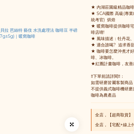
★ 內湖莊園級精品咖
★ SCA國際 高級(專
統考官)  烘焙
★ 暖窩咖啡提供咖啡
啡店唷!
★ 風味描述：牡丹花
★ 適合誰喝?  追求
★ 咖啡要怎麼沖煮才
啡、冰咖啡。
★紅圈計畫咖啡，友善
‼️下單前請詳閱‼️：
如需研磨皆屬客製商品
不提供義式咖啡機研磨
咖啡為農產品
全店，【超商取貨】
全店，【宅配+線上付