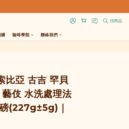
找商品
期購
咖啡學院
聯絡我們
立即購買
索比亞 古吉 罕貝
 藝伎 水洗處理法
(227g±5g)｜