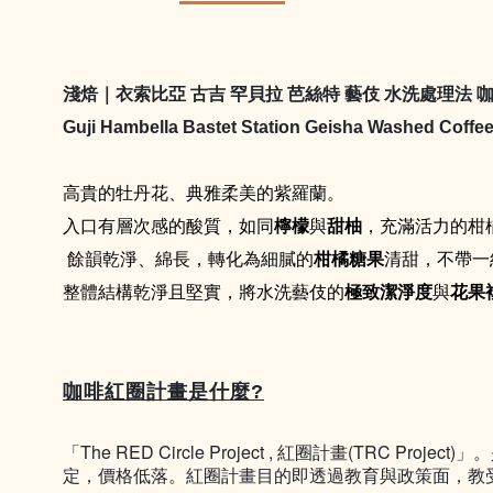
淺焙｜
衣索比亞 古吉 罕貝拉 芭絲特 藝伎 水洗處理法
咖
Guji Hambella Bastet Station Geisha Washed Coffe
高貴的牡丹花、典雅柔美的紫羅蘭。
入口有層次感的酸質，如同
檸檬
與
甜柚
，充滿活力的柑
餘韻乾淨、綿長，轉化為細膩的
柑橘糖果
清甜，不帶一
整體結構乾淨且堅實，將水洗藝伎的
極致潔淨度
與
花果
咖啡紅圈計畫是什麼?
「The RED Circle Project , 紅圈計畫(
定，價格低落。紅圈計畫目的即透過教育與政策面，教