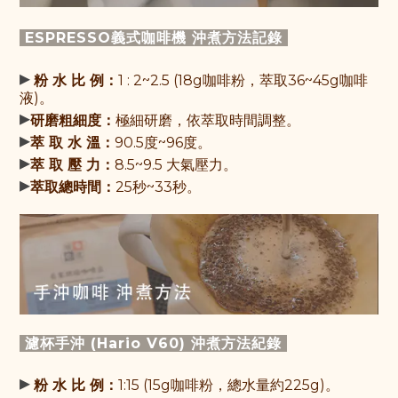
ESPRESSO義式咖啡機 沖煮方法記錄
▸
粉 水 比 例：
1 : 2~2.5 (
18g咖啡粉，萃取36~45g咖啡
液
)。
▸
研磨粗細度：
極細研磨，依萃取時間調整。
▸
萃 取 水 溫：
90.5度~96度
。
▸
萃 取 壓 力：
8.5~9.5 大氣壓力
。
▸
萃取總時間：
25秒~33秒
。
濾杯手沖 (Hario V60) 沖煮方法紀錄
▸
粉 水 比 例：
1:15 (15g咖啡粉，總水量約225g)。