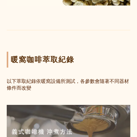
暖窩咖啡萃取紀錄
以下萃取紀錄依暖窩設備所測試，各參數會隨著不同器材
條件而改變