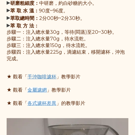
▸
研磨粗細度：
中研磨，約白砂糖的大小。
▸
萃 取 水 溫：
90度~96度。
▸
萃取總時間：
2分00秒~2分30秒。
▸
萃 取 方 法：
步驟一：
注入總水量30g，等待(悶蒸)至20~30秒。
步驟
二：注入總水量70g，待水流乾。
步驟
三：注入總水量150g，待水流乾。
步驟
四：注入總水量225g，滴濾結束，移開濾杯，沖泡
完成。
★ 觀看「
手沖咖啡濾杯
」教學影片
★ 觀看「
金屬濾網
」教學影片
★ 觀看「
各式濾杯差異
」的教學影片