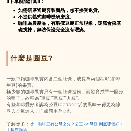
‼️
下單前請詳閱
‼️
：
如需研磨皆屬客製商品，恕不接受退貨。
不提供義式咖啡機研磨度。
咖啡為農產品，有瑕疵豆屬正常現象，暖窩會採基
礎挑揀，無法保證完全沒有瑕疵。
什麼是圓豆?
一般每顆咖啡果實內含二個胚珠，成長為兩個種籽(咖啡
生豆)的果實。
極少數的咖啡果實只有一個胚珠授粉，而發育成單一圓形
的種子，故稱為“單豆“”圓豆“”丸豆“。
有些咖啡愛好者認為公豆(peaberry)的風味來得更為醇
厚與香氣迷人，而甜感更為香甜
了解更多：
啥！咖啡豆有公母之分？公豆 or 母豆 到底哪個好？
｜暖窩咖啡