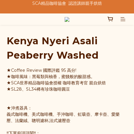
★★歡迎來到暖窩咖啡★★
★★歡迎來到暖窩咖啡★★
  我們致力於製作好的咖啡  
SCA精品咖啡協會  認證講師親手烘焙
Kenya Nyeri Asali
★★歡迎來到暖窩咖啡★★
Peaberry Washed
★Coffee Review 國際評鑑 95 高分!
★咖啡風味：黑莓類與柚香，蜜餞般的酸甜感。
★SCA世界精品咖啡協會授權 咖啡教育考官 親自烘焙
★SL28、SL34稀有珍珠咖啡圓豆
★沖煮器具：
義式咖啡機、美式咖啡機、手沖咖啡、虹吸壺、摩卡壺、愛樂
壓、法蘭絨、聰明濾杯,法式濾壓壺
‼️下單前請詳閱‼️：