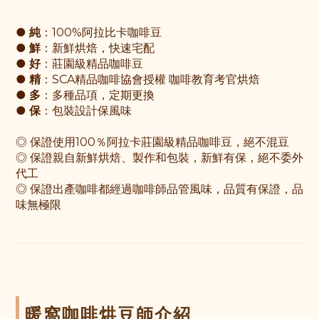
●
純
：100%阿拉比卡咖啡豆
●
鮮
：新鮮烘焙，快速宅配
●
好
：莊園級精品咖啡豆
●
精
：SCA精品咖啡協會授權 咖啡教育考官烘焙
●
多
：多種品項，定期更換
●
保
：包裝設計保風味
◎ 保證使用100％阿拉卡莊園級精品咖啡豆，絕不混豆
◎ 保證親自新鮮烘焙、製作和包裝，新鮮有保，絕不委外
代工
◎ 保證出產咖啡都經過咖啡師品管風味，品質有保證，品
味無極限
暖窩咖啡烘豆師介紹