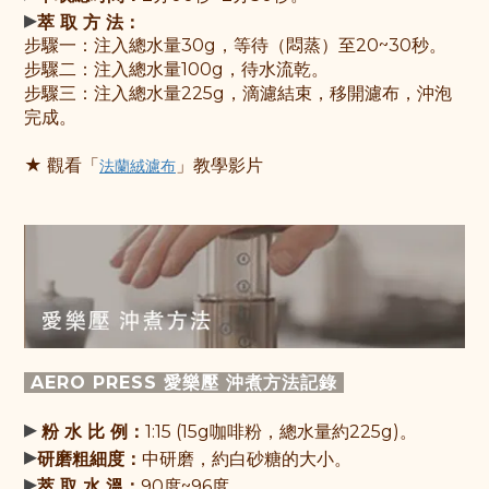
▸
萃 取 方 法：
步驟一：
注入總水量30g，等待（悶蒸）至20~30秒
。
步驟
二：
注入總水量100g，待水流乾。
步驟三：注入總水量225g，滴濾結束，移開濾布，沖泡
完成。
★ 觀
看「
」教學影片
法蘭絨濾布
AERO PRESS 愛樂壓 沖煮方法
記
錄
▸
粉 水 比 例：
1:15 (15g咖啡粉，總水量約225g)。
▸
研磨粗細度：
中研磨，約白砂糖的大小。
▸
萃 取 水 溫：
90度~96度。