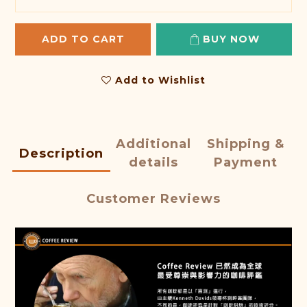
ADD TO CART
BUY NOW
Add to Wishlist
Additional
Shipping &
Description
details
Payment
Customer Reviews