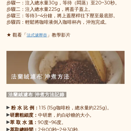
步驟一：
注入總水量30g，等待（悶蒸）至20~30秒
。
步驟
二：
注入總水量225g，將蓋子蓋上
。
步驟
三：
等待3~4分鐘，將上蓋壓桿往下壓至最底部
。
步驟
四：
輕鬆將咖啡液倒入咖啡杯內，沖泡完成。
★ 觀
看「
」教學影片
法式濾壓壺
法蘭絨濾布 沖煮方法記
錄
▸
粉 水 比 例：
1:15 (15g咖啡粉，總水量約225g)。
▸
研磨粗細度：
中研磨，約白砂糖的大小。
▸
萃 取 水 溫：
90度~96度。
▸
萃取總時間：
2分00秒~2分30秒。