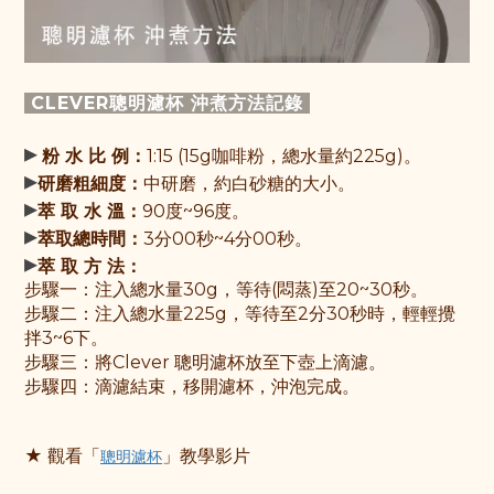
CLEVER聰明濾杯 沖煮方法記錄
▸
粉 水 比 例：
1:15 (15g咖啡粉，總水量約225g)。
▸
研磨粗細度：
中研磨，約白砂糖的大小。
▸
萃 取 水 溫：
90度~96度。
▸
萃取總時間：
3分00秒~4分00秒。
▸
萃 取 方 法：
步驟一：
注入總水量30g，等待(悶蒸)至20~30秒。
步驟
二：注入總水量225g，
等待至2分30秒時，輕輕攪
拌3~6下。
步驟
三：
將Clever 聰明濾杯放至下壺上滴濾
。
步驟
四：滴濾結束，移開濾杯，沖泡完成。
★ 觀
看「
」教學影片
聰明濾杯