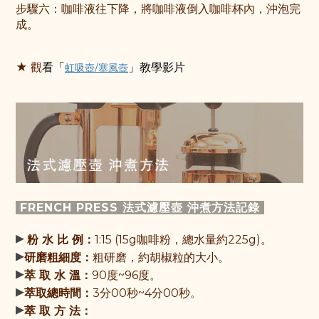
步驟六：咖啡液往下降，將咖啡液倒入咖啡杯內，沖泡完
成。
★ 觀
看
「
虹吸壺/塞風壺
」
教學影片
FRENCH PRESS 法式濾壓壺 沖煮方法記錄
▸
粉 水 比 例：
1:15 (15g咖啡粉，總水量約225g)。
▸
研磨粗細度：
粗研磨，約胡椒粒的大小。
▸
萃 取 水 溫：
90度~96度。
▸
萃取總時間：
3分00秒~4分00秒。
▸
萃 取 方 法：