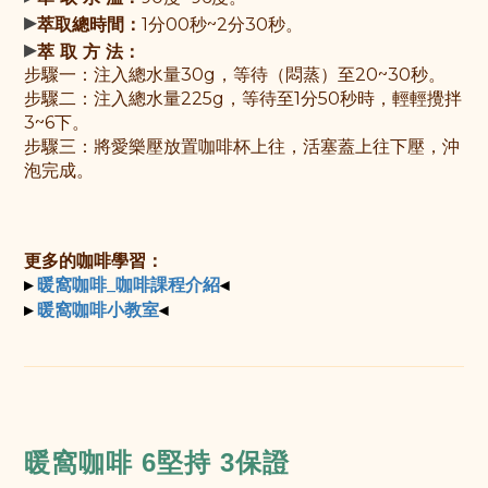
▸
萃取總時間：
1分00秒~2分30秒。
▸
萃 取 方 法：
步驟一：
注入總水量30g，等待（悶蒸）至20~30秒
。
步驟
二：
注入總水量225g，
等待至1分50秒時，輕輕攪拌
3~6下。
步驟三：
將愛樂壓放置咖啡杯上往，活塞蓋上往下壓，沖
泡完成。
更多的咖啡學習：
▸
◂
暖窩咖啡_咖啡課程介紹
▸
◂
暖窩咖啡小教室
暖窩咖啡
6堅持 3保證