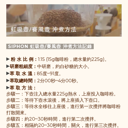
SIPHON 虹吸壺/賽風壺 沖煮方法記錄
▸
粉 水 比 例：
1:15 (15g咖啡粉，總水量約225g)。
▸
研磨粗細度：
中研磨，約白砂糖的大小。
▸
萃 取 水 溫：
85度~91度。
▸
萃取總時間：
2分00秒~4分00秒。
▸
萃 取 方 法：
步驟一：
下壺注入總水量225g熱水，上座投入咖啡粉
。
步驟
二：
等待下壺水滾後，將上座插入下壺口
。
步驟
三：
等待水全移往上座後，進行第一次攪拌將咖啡粉
打散開來
。
步驟
四：
約20~30秒時間，進行第二次攪拌
。
步驟五：相隔約20~30秒時間，關火，進行第三次攪拌。