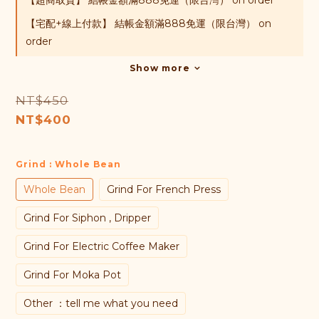
【超商取貨】 結帳金額滿888免運（限台灣） on order
【宅配+線上付款】 結帳金額滿888免運（限台灣） on
order
Show more
NT$450
NT$400
Grind
: Whole Bean
Whole Bean
Grind For French Press
Grind For Siphon , Dripper
Grind For Electric Coffee Maker
Grind For Moka Pot
Other ：tell me what you need