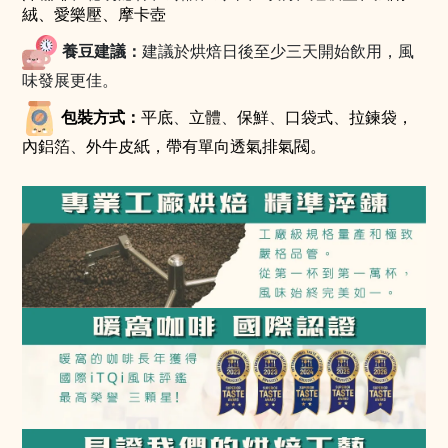
絨、愛樂壓、摩卡壺
養豆建議：
建議於烘焙日後至少三天開始飲用，風
味發展更佳。
包裝方式：
平底
、
立體
、
保鮮
、
口袋式
、
拉鍊袋，
內鋁箔
、
外牛皮紙，帶有單向透氣排氣閥。