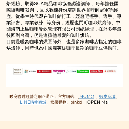
焙經驗、取得SCA精品咖啡協會認證講師 、每年擔任國
際級咖啡裁判 ，且以教練身份培訓世界咖啡師冠軍等經
歷。從學生時代即在咖啡館打工，經歷吧檯手、選手、專
業評審、專業教練...等身份，經歷也門町咖啡烘焙師、中
國海南上島咖啡餐飲管理有限公司副總經理，在外多年最
後回到台灣，仍是選擇他最愛的咖啡烘焙。
目前是暖窩咖啡的烘豆師外，也是多家咖啡店指定的咖啡
烘焙師，同時也為中國麗芙緹咖啡長期的咖啡豆供應商。
網路通路：官方網站、
、
、
暖窩咖啡經營之
MOMO
蝦皮商城
、松果購物、pinkoi、
LINE購物商城
iOPEN Mall