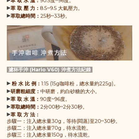
萃 取 水 溫：
90.5度~96度
。
▸
萃 取 壓 力：
8.5~9.5 大氣壓力
。
▸
萃取總時間：
25秒~33秒
。
濾杯手沖 (Hario V60) 沖煮方法紀錄
▸
粉 水 比 例：
1:15 (15g咖啡粉，總水量約225g)。
▸
研磨粗細度：
中研磨，約白砂糖的大小。
▸
萃 取 水 溫：
90度~96度。
▸
萃取總時間：
2分00秒~2分30秒。
▸
萃 取 方 法：
步驟一：
注入總水量30g，等待(悶蒸)至20~30秒。
步驟
二：注入總水量70g，待水流乾。
步驟
三：注入總水量150g，待水流乾。