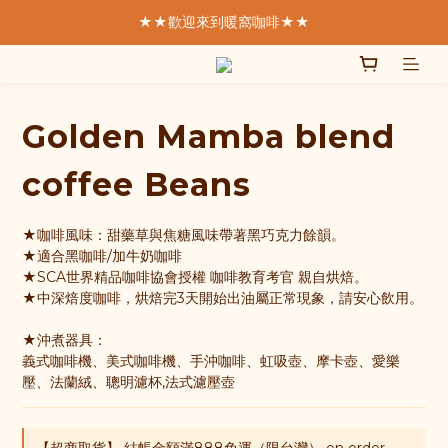
★★歡迎來到暖窩咖啡★★
★★歡迎來到暖窩咖啡★★
  我們致力於製作好的咖啡  
SCA精品咖啡協會  認證講師親手烘焙
Golden Mamba blend
★★歡迎來到暖窩咖啡★★
coffee Beans
★咖啡風味：甜藥草與焦糖風味帶著黑巧克力餘韻。
★適合黑咖啡/加牛奶咖啡 
★SCA世界精品咖啡協會授權 咖啡教育考官 親自烘焙。
★中深焙度咖啡，烘焙完3天開始出油屬正常現象，請安心飲用。
★沖煮器具：
義式咖啡機、美式咖啡機、手沖咖啡、虹吸壺、摩卡壺、愛樂
壓、法蘭絨、聰明濾杯,法式濾壓壺