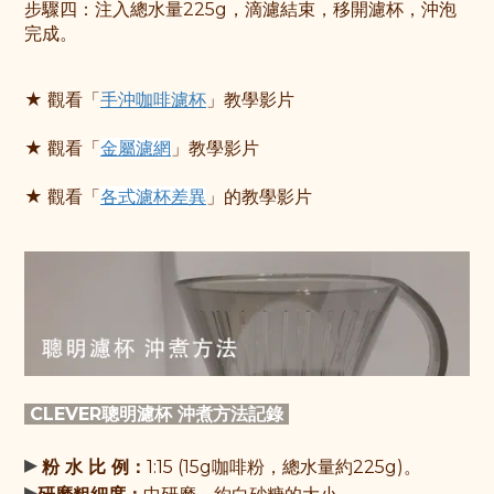
步驟
四：注入總水量225g，滴濾結束，移開濾杯，沖泡
完成。
★ 觀看「
手沖咖啡濾杯
」教學影片
★ 觀看「
金屬濾網
」教學影片
★ 觀看「
各式濾杯差異
」的教學影片
CLEVER聰明濾杯 沖煮方法記錄
▸
粉 水 比 例：
1:15 (15g咖啡粉，總水量約225g)。
▸