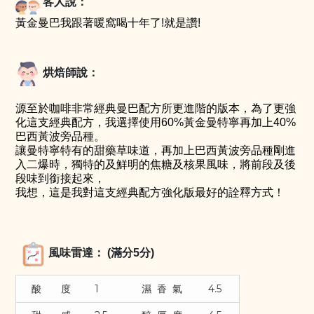
客
人說：
黃金曼巴我跟著暖窩喝十年了!就是讚!
烘焙師說：
源至於咖啡非常經典曼巴配方所更進階的版本，為了更強
化這支經典配方，我選擇使用60%黃金曼特寧再加上40%
巴西黃波旁品種。
讓曼特寧特有的甜藥草味道，再加上巴西黃波旁品種剛進
入二爆時，獨特的及鮮明的焦糖及核果風味，將前段及後
段味到銜接起來，
我想，這是我對這支經典配方強化版最好的詮釋方式
！
風味雷達： (滿分5分)
酸 度
濕 香 氣
1
4.5