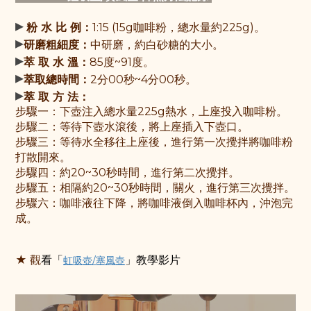
▸
粉 水 比 例：
1:15 (15g咖啡粉，總水量約225g)。
▸
研磨粗細度：
中研磨，約白砂糖的大小。
▸
萃 取 水 溫：
85度~91度。
▸
萃取總時間：
2分00秒~4分00秒。
▸
萃 取 方 法：
步驟一：
下壺注入總水量225g熱水，上座投入咖啡粉
。
步驟
二：
等待下壺水滾後，將上座插入下壺口
。
步驟
三：
等待水全移往上座後，進行第一次攪拌將咖啡粉
打散開來
。
步驟
四：
約20~30秒時間，進行第二次攪拌
。
步驟五：相隔約20~30秒時間，關火，進行第三次攪拌。
步驟六：咖啡液往下降，將咖啡液倒入咖啡杯內，沖泡完
成。
★ 觀
看
「
虹吸壺/塞風壺
」
教學影片