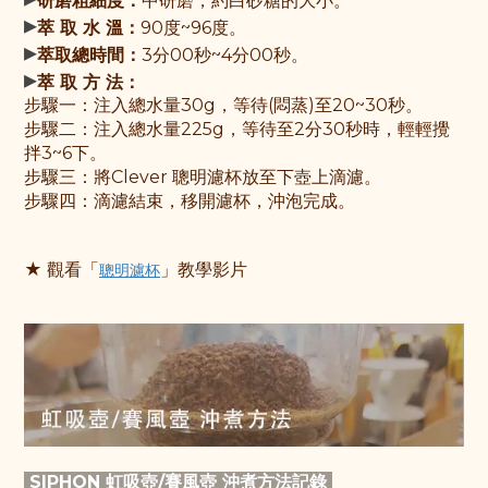
研磨粗細度：
中研磨，約白砂糖的大小。
▸
萃 取 水 溫：
90度~96度。
▸
萃取總時間：
3分00秒~4分00秒。
▸
萃 取 方 法：
步驟一：
注入總水量30g，等待(悶蒸)至20~30秒。
步驟
二：注入總水量225g，
等待至2分30秒時，輕輕攪
拌3~6下。
步驟
三：
將Clever 聰明濾杯放至下壺上滴濾
。
步驟
四：滴濾結束，移開濾杯，沖泡完成。
★ 觀
看「
」教學影片
聰明濾杯
SIPHON 虹吸壺/賽風壺 沖煮方法記錄