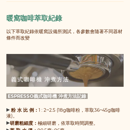
暖窩咖啡萃取紀錄
以下萃取紀錄依暖窩設備所測試，各參數會隨著不同器材
條件而改變
ESPRESSO義式咖啡機 沖煮方法記錄
▸
粉 水 比 例：
1 : 2~2.5 (
18g咖啡粉，萃取36~45g咖啡
液
)。
▸
研磨粗細度：
極細研磨，依萃取時間調整。
▸