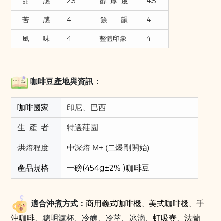
甜 感
2.5
醇 厚 度
4.5
苦 感
4
餘 韻
4
風 味
4
整體印象
4
咖啡豆產地與資訊：
咖啡國家
印尼、巴西
生 產 者
特選莊園
烘焙程度
中深焙 M+ (二爆剛開始)
產品規格
一磅(454g±2% )咖啡豆
適合沖煮方式：
商用義式咖啡機、美式咖啡機、
手
沖咖啡
、聰明濾杯、冷釀、冷萃、冰滴、
虹吸壺
、法蘭