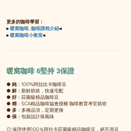
更多的咖啡學習：
▸
◂
暖窩咖啡_咖啡課程介紹
▸
◂
暖窩咖啡小教室
暖窩咖啡
6堅持 3保證
●
純
：100%阿拉比卡咖啡豆
●
鮮
：新鮮烘焙，快速宅配
●
好
：莊園級精品咖啡豆
●
精
：SCA精品咖啡協會授權 咖啡教育考官烘焙
●
多
：多種品項，定期更換
●
保
：包裝設計保風味
◎ 保證使用100％阿拉卡莊園級精品咖啡豆，絕不混豆