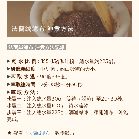
法蘭絨濾布 沖煮方法記
錄
▸
粉 水 比 例：
1:15 (15g咖啡粉，總水量約225g)。
▸
研磨粗細度：
中研磨，約白砂糖的大小。
▸
萃 取 水 溫：
90度~96度。
▸
萃取總時間：
2分00秒~2分30秒。
▸
萃 取 方 法：
步驟一：
注入總水量30g，等待（悶蒸）至20~30秒
。
步驟
二：
注入總水量100g，待水流乾。
步驟三：注入總水量225g，滴濾結束，移開濾布，沖泡
完成。
★ 觀
看「
」教學影片
法蘭絨濾布