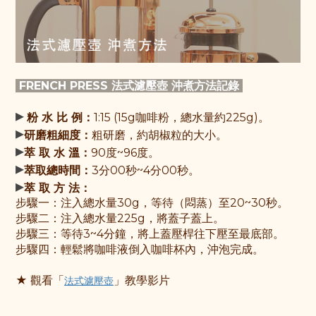
FRENCH PRESS 法式濾壓壺 沖煮方法記錄
▸
粉 水 比 例：
1:15 (15g咖啡粉，總水量約225g)。
▸
研磨粗細度：
粗研磨，約胡椒粒的大小。
▸
萃 取 水 溫：
90度~96度。
▸
萃取總時間：
3分00秒~4分00秒。
▸
萃 取 方 法：
步驟一：
注入總水量30g，等待（悶蒸）至20~30秒
。
步驟
二：
注入總水量225g，將蓋子蓋上
。
步驟
三：
等待3~4分鐘，將上蓋壓桿往下壓至最底部
。
步驟
四：
輕鬆將咖啡液倒入咖啡杯內，沖泡完成。
★ 觀
看「
」教學影片
法式濾壓壺