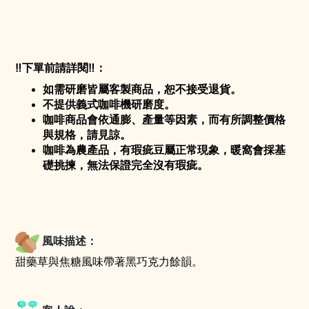
‼️
下單前請詳閱
‼️
：
如需研磨皆屬客製商品，恕不接受退貨。
不提供義式咖啡機研磨度。
咖啡商品會依通膨、產量等因素，而有所調整價格
與規格，請見諒。
咖啡為農產品，有瑕疵豆屬正常現象，暖窩會採基
礎挑揀，無法保證完全沒有瑕疵。
風味描述：
甜藥草與焦糖風味帶著黑巧克力餘韻
。