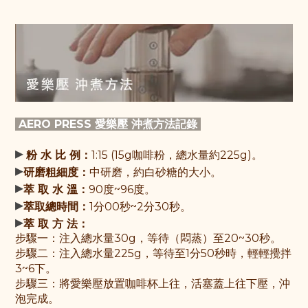
AERO PRESS 愛樂壓 沖煮方法
記
錄
▸
粉 水 比 例：
1:15 (15g咖啡粉，總水量約225g)。
▸
研磨粗細度：
中研磨，約白砂糖的大小。
▸
萃 取 水 溫：
90度~96度。
▸
萃取總時間：
1分00秒~2分30秒。
▸
萃 取 方 法：
步驟一：
注入總水量30g，等待（悶蒸）至20~30秒
。
步驟
二：
注入總水量225g，
等待至1分50秒時，輕輕攪拌
3~6下。
步驟三：
將愛樂壓放置咖啡杯上往，活塞蓋上往下壓，沖
泡完成。