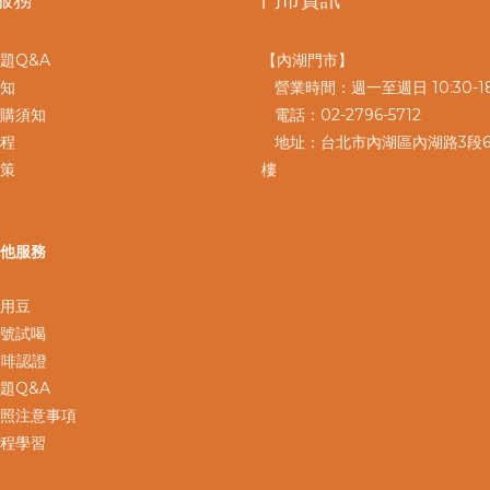
題Q&A
【內湖門市】
知
營業時間：週一至週日 10:30-18
購須知
電話：02-2796-5712
程
地址：台北市內湖區內湖路3段6
策
樓
他服務
用豆
號試喝
咖啡認證
題Q&A
照注意事項
程學習