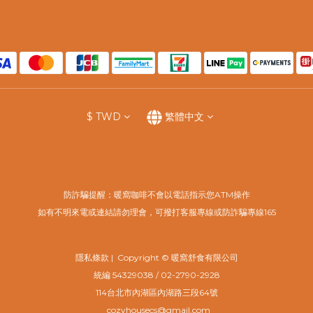
$
TWD
繁體中文
防詐騙提醒：暖窩咖啡不會以電話指示您ATM操作
如有不明來電或連結請勿理會，可撥打客服專線或防詐騙專線165
隱私條款
| Copyright © 暖窩舒食有限公司
​統編 54329038 / 02-2790-2928
114台北市內湖區內湖路三段64號
cozyhousecs@gmail.com