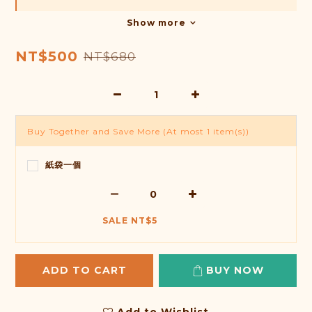
Show more
NT$500
NT$680
Buy Together and Save More
(At most 1 item(s))
紙袋一個
SALE NT$5
ADD TO CART
BUY NOW