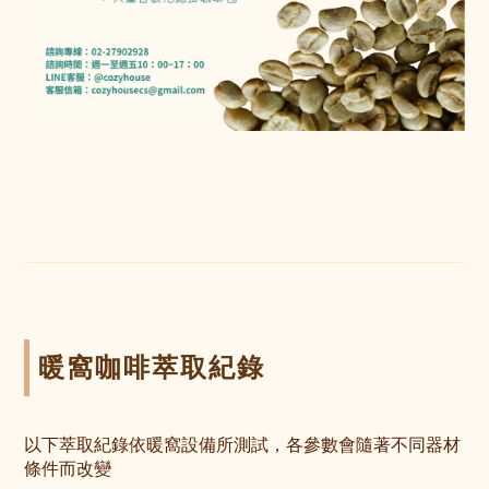
暖窩咖啡萃取紀錄
以下萃取紀錄依暖窩設備所測試，各參數會隨著不同器材
條件而改變