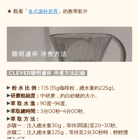
★ 觀看「
各式濾杯差異
」的教學影片
CLEVER聰明濾杯 沖煮方法記錄
▸
粉 水 比 例：
1:15 (15g咖啡粉，總水量約225g)。
▸
研磨粗細度：
中研磨，約白砂糖的大小。
▸
萃 取 水 溫：
90度~96度。
▸
萃取總時間：
3分00秒~4分00秒。
▸
萃 取 方 法：
步驟一：
注入總水量30g，等待(悶蒸)至20~30秒。
步驟
二：注入總水量225g，
等待至2分30秒時，輕輕攪