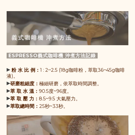
ESPRESSO義式咖啡機 沖煮方法記錄
▸
粉 水 比 例：
1 : 2~2.5 (
18g咖啡粉，萃取36~45g咖啡
液
)。
▸
研磨粗細度：
極細研磨，依萃取時間調整。
▸
萃 取 水 溫：
90.5度~96度
。
▸
萃 取 壓 力：
8.5~9.5 大氣壓力
。
▸
萃取總時間：
25秒~33秒
。