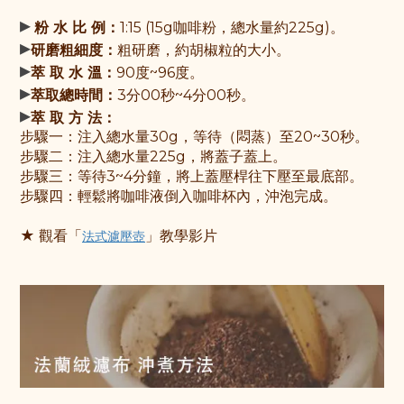
▸
粉 水 比 例：
1:15 (15g咖啡粉，總水量約225g)。
▸
研磨粗細度：
粗研磨，約胡椒粒的大小。
▸
萃 取 水 溫：
90度~96度。
▸
萃取總時間：
3分00秒~4分00秒。
▸
萃 取 方 法：
步驟一：
注入總水量30g，等待（悶蒸）至20~30秒
。
步驟
二：
注入總水量225g，將蓋子蓋上
。
步驟
三：
等待3~4分鐘，將上蓋壓桿往下壓至最底部
。
步驟
四：
輕鬆將咖啡液倒入咖啡杯內，沖泡完成。
★ 觀
看「
」教學影片
法式濾壓壺