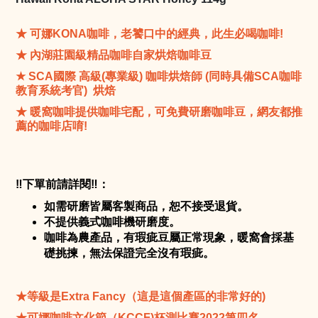
★ 可娜KONA咖啡，老饕口中的經典，此生必喝咖啡!
★
內湖莊園級精品咖啡自家烘焙咖啡豆
★
SCA
國際
高級(專業級) 咖啡烘焙師 (同時具備SCA咖啡
教育系統考官) 烘焙
★ 暖窩咖啡提供咖啡宅配，可免費研磨咖啡豆，網友都推
薦的咖啡店唷!
‼️
下單前請詳閱
‼️
：
如需研磨皆屬客製商品，恕不接受退貨。
不提供義式咖啡機研磨度。
咖啡為農產品，有瑕疵豆屬正常現象，暖窩會採基
礎挑揀，無法保證完全沒有瑕疵。
★等級是Extra Fancy（這是這個產區的非常好的)
★可娜咖啡文化節（KCCF)杯測比賽2022第四名