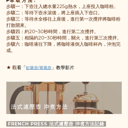
萃 取 方 法：
步驟一：
下壺注入總水量225g熱水，上座投入咖啡粉
。
步驟
二：
等待下壺水滾後，將上座插入下壺口
。
步驟
三：
等待水全移往上座後，進行第一次攪拌將咖啡粉
打散開來
。
步驟
四：
約20~30秒時間，進行第二次攪拌
。
步驟五：相隔約20~30秒時間，關火，進行第三次攪拌。
步驟六：咖啡液往下降，將咖啡液倒入咖啡杯內，沖泡完
成。
★ 觀
看
「
虹吸壺/塞風壺
」
教學影片
FRENCH PRESS 法式濾壓壺 沖煮方法記錄