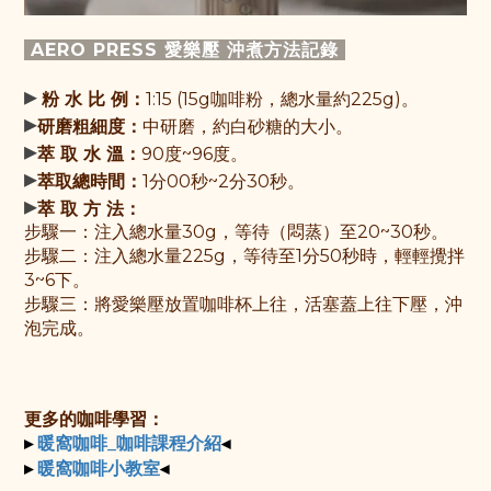
AERO PRESS 愛樂壓 沖煮方法
記
錄
▸
粉 水 比 例：
1:15 (15g咖啡粉，總水量約225g)。
▸
研磨粗細度：
中研磨，約白砂糖的大小。
▸
萃 取 水 溫：
90度~96度。
▸
萃取總時間：
1分00秒~2分30秒。
▸
萃 取 方 法：
步驟一：
注入總水量30g，等待（悶蒸）至20~30秒
。
步驟
二：
注入總水量225g，
等待至1分50秒時，輕輕攪拌
3~6下。
步驟三：
將愛樂壓放置咖啡杯上往，活塞蓋上往下壓，沖
泡完成。
更多的咖啡學習：
▸
◂
暖窩咖啡_咖啡課程介紹
▸
◂
暖窩咖啡小教室