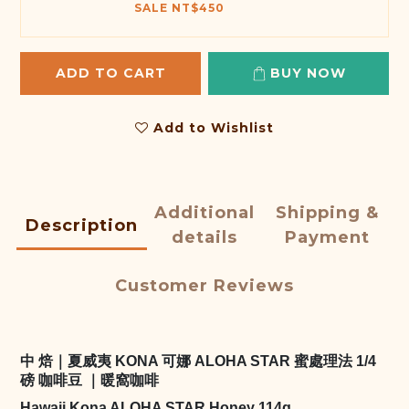
SALE NT$450
ADD TO CART
BUY NOW
Add to Wishlist
Additional
Shipping &
Description
details
Payment
Customer Reviews
中 焙｜夏威夷
KONA 可娜 ALOHA STAR 蜜處理法
1/4
磅
咖啡豆 ｜暖窩咖啡
Hawaii Kona ALOHA STAR Honey 114g