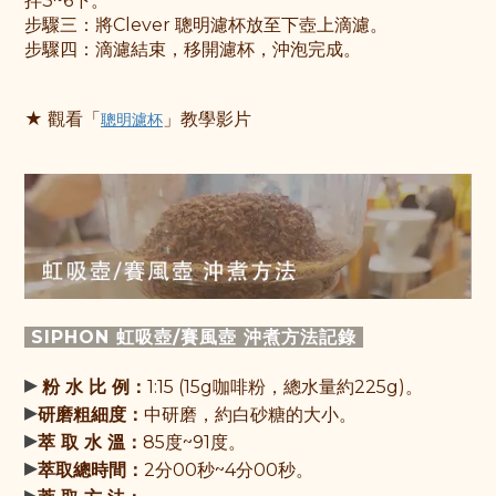
拌3~6下。
步驟
三：
將Clever 聰明濾杯放至下壺上滴濾
。
步驟
四：滴濾結束，移開濾杯，沖泡完成。
★ 觀
看「
」教學影片
聰明濾杯
SIPHON 虹吸壺/賽風壺 沖煮方法記錄
▸
粉 水 比 例：
1:15 (15g咖啡粉，總水量約225g)。
▸
研磨粗細度：
中研磨，約白砂糖的大小。
▸
萃 取 水 溫：
85度~91度。
▸
萃取總時間：
2分00秒~4分00秒。
▸