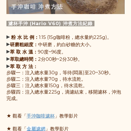
濾杯手沖 (Hario V60) 沖煮方法紀錄
▸
粉 水 比 例：
1:15 (15g咖啡粉，總水量約225g)。
▸
研磨粗細度：
中研磨，約白砂糖的大小。
▸
萃 取 水 溫：
90度~96度。
▸
萃取總時間：
2分00秒~2分30秒。
▸
萃 取 方 法：
步驟一：
注入總水量30g，等待(悶蒸)至20~30秒。
步驟
二：注入總水量70g，待水流乾。
步驟
三：注入總水量150g，待水流乾。
步驟
四：注入總水量225g，滴濾結束，移開濾杯，沖泡
完成。
★ 觀看「
手沖咖啡濾杯
」教學影片
★ 觀看「
金屬濾網
」教學影片