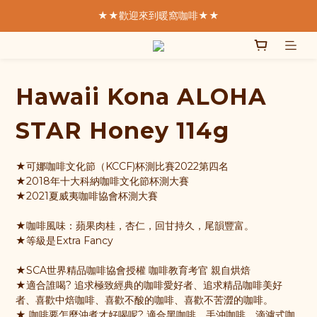
★★歡迎來到暖窩咖啡★★
★★歡迎來到暖窩咖啡★★
  我們致力於製作好的咖啡  
SCA精品咖啡協會  認證講師親手烘焙
Hawaii Kona ALOHA
★★歡迎來到暖窩咖啡★★
STAR Honey 114g
★可娜咖啡文化節（KCCF)杯測比賽2022第四名
★2018年十大科納咖啡文化節杯測大賽
★2021夏威夷咖啡協會杯測大賽
★咖啡風味：蘋果肉桂，杏仁，回甘持久，尾韻豐富。
★等級是Extra Fancy
★SCA世界精品咖啡協會授權 咖啡教育考官 親自烘焙
★適合誰喝? 追求極致經典的咖啡愛好者、追求精品咖啡美好
者、喜歡中焙咖啡、喜歡不酸的咖啡、喜歡不苦澀的咖啡。
★ 咖啡要怎麼沖煮才好喝呢? 適合黑咖啡、手沖咖啡、滴濾式咖