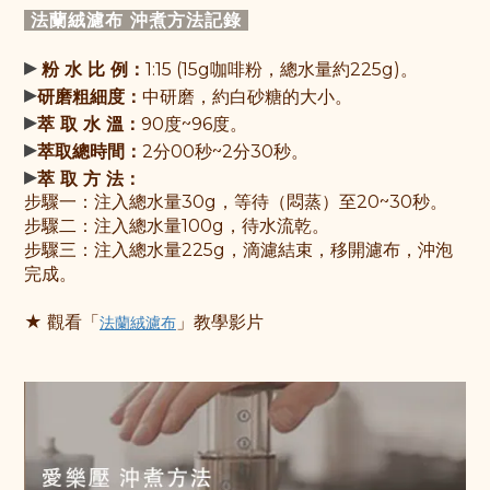
法蘭絨濾布 沖煮方法記
錄
▸
粉 水 比 例：
1:15 (15g咖啡粉，總水量約225g)。
▸
研磨粗細度：
中研磨，約白砂糖的大小。
▸
萃 取 水 溫：
90度~96度。
▸
萃取總時間：
2分00秒~2分30秒。
▸
萃 取 方 法：
步驟一：
注入總水量30g，等待（悶蒸）至20~30秒
。
步驟
二：
注入總水量100g，待水流乾。
步驟三：注入總水量225g，滴濾結束，移開濾布，沖泡
完成。
★ 觀
看「
」教學影片
法蘭絨濾布