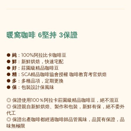
暖窩咖啡
6堅持 3保證
●
純
：100%阿拉比卡咖啡豆
●
鮮
：新鮮烘焙，快速宅配
●
好
：莊園級精品咖啡豆
●
精
：SCA精品咖啡協會授權 咖啡教育考官烘焙
●
多
：多種品項，定期更換
●
保
：包裝設計保風味
◎ 保證使用100％阿拉卡莊園級精品咖啡豆，絕不混豆
◎ 保證親自新鮮烘焙、製作和包裝，新鮮有保，絕不委外
代工
◎ 保證出產咖啡都經過咖啡師品管風味，品質有保證，品
味無極限