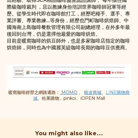
焙經驗、取得SCA精品咖啡協會認證講師 、每年擔任國
際級咖啡裁判 ，且以教練身份培訓世界咖啡師冠軍等經
歷。從學生時代即在咖啡館打工，經歷吧檯手、選手、專
業評審、專業教練...等身份，經歷也門町咖啡烘焙師、中
國海南上島咖啡餐飲管理有限公司副總經理，在外多年最
後回到台灣，仍是選擇他最愛的咖啡烘焙。
目前是暖窩咖啡的烘豆師外，也是多家咖啡店指定的咖啡
烘焙師，同時也為中國麗芙緹咖啡長期的咖啡豆供應商。
暖窩咖啡經營之
網路通路：
MOMO
、
蝦皮商城
、
LINE購物商
城
、松果購物、pinkoi、iOPEN Mall
You might also like...