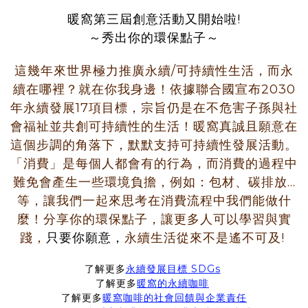
暖窩第三屆創意活動又開始啦!
～秀出你的環保點子
～
這幾年來世界極力推廣永續/可持續性生活，而永
續在哪裡？就在你我身邊！依據聯合國宣布2030
年永續發展17項目標，宗旨仍是在不危害子孫與社
會福祉並共創可持續性的生活！暖窩真誠且願意在
這個步調的角落下，默默支持可持續性發展活動
。
「消費」是每個人都會有的行為，而消費的過程中
難免會產生一些環境負擔，例如：包材、碳排放...
等，讓我們一起來思考在消費流程中我們能做什
麼！分享你的環保點子，讓更多人可以學習與實
踐，
只要你願意，
永續生活從來不是遙不可及!
了解更多
永續發展目標 SDGs
了解更多
暖窩的永續咖啡
了解更多
暖窩咖啡的社會回饋與企業責任