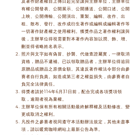
及著作財產權自上傳日起完全讓與主辦單位，主辦單位
有權公開發表、公開展示、公開播送、公開口述、公開
上映、公開傳輸、公開演出、重製、編輯、改作、出
租、散布、發行、改作成衍生著作或編輯成編輯著作等
一切著作財產權之使用權利。獲獎作品之著作權利讓與
後，主辦單位得視需要對本著作內容加以潤、飾、增、
刪並得省略姓名表示。
照片與文字如有偽冒、抄襲、代做查證屬實，一律取消
資格，贈品不遞補。已以領取贈品者，主辦單位得追回
原贈品或贈品之原價金額。其違反著作權法令部分由參
賽者自行負責。如造成第三者之權益損失，由參賽者自
負完全法律責任。
得獎者請於114年6月31日前，配合完成各項獎項領
取，逾期者視為棄權。
主辦單位保有所有相關活動最終解釋權及活動修改、變
更或取消之權利。
凡投件之參賽者視同遵守本活動辦法規定，其他未盡事
項，請以暖窩咖啡網站上最新公告為準。