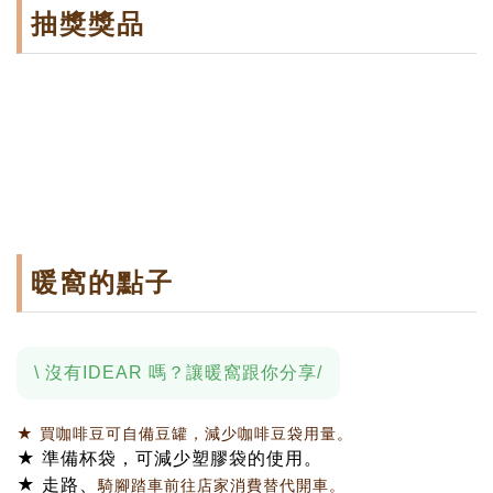
抽獎獎品
暖窩的點子
\ 沒有IDEAR 嗎？讓暖窩跟你分享/
★ 買咖啡豆可自備豆罐，減少咖啡豆袋用量。
★ 準備杯袋，可減少塑膠袋的使用。
★ 走路、
騎腳踏車前往店家消費替代開車。