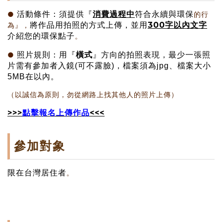
消費過程中
●
活動條件：
須提供
『
符合永續與環保
的
行
300字以內文字
將作品用拍照的方式上傳，
並用
為』，
介紹您的環保點子
。
橫式
●
照片規則：
用『
』方向的拍照表現，最少一張照
片需有參加者入鏡(可不露臉)，檔案須為jpg、檔案大小
5MB在以內。
（以誠信為原則，勿從網路上找其他人的照片上傳）
>>>
點擊報名上傳作品
<<<
參加對象
限
在
台灣居住者
。