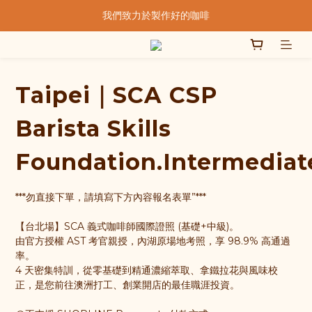
★★歡迎來到暖窩咖啡★★
  我們致力於製作好的咖啡  
SCA精品咖啡協會  認證講師親手烘焙
★★歡迎來到暖窩咖啡★★
Taipei｜SCA CSP
Barista Skills
Foundation.Intermediat
***勿直接下單，請填寫下方內容報名表單”***
【台北場】SCA 義式咖啡師國際證照 (基礎+中級)。
由官方授權 AST 考官親授，內湖原場地考照，享 98.9% 高通過
率。
4 天密集特訓，從零基礎到精通濃縮萃取、拿鐵拉花與風味校
正，是您前往澳洲打工、創業開店的最佳職涯投資。