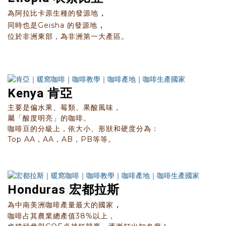
，
為阿拉比卡原生種的發源地
，
同時也是Geisha 的發源地
位於非洲東部，為非洲第一大產區。
Kenya 肯亞
主要是偏水果、莓類、果酸風味，
屬「酸度明亮」的咖啡。
咖啡豆的分級上，依大小、形狀和硬度分為：
Top AA，AA，AB，PB等等。
Honduras 宏都拉斯
，
為中南美洲咖啡產量最大的國家
咖啡占其農業總產值38%以上，