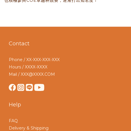
也積極參與COE卓越杯競賽，逐漸打出知名度！
Contact
Phone / XX-XXX-XXX-XXX
Hours / XXXX-XXXX
Mail / XXX@XXXX.COM
Help
FAQ
Delivery & Shipping