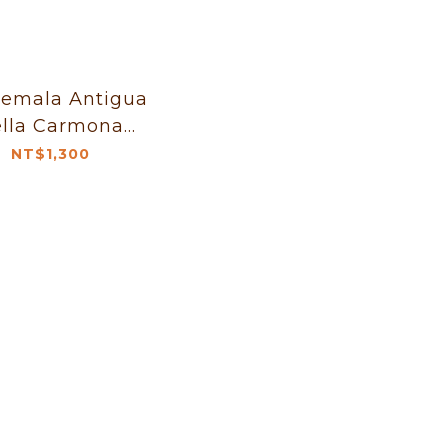
emala Antigua
lla Carmona
Washed 1kg
NT$1,300