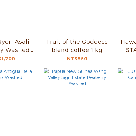
yeri Asali
Fruit of the Goddess
Hawa
ry Washed
blend coffee 1 kg
STA
1kg
1,700
NT$950