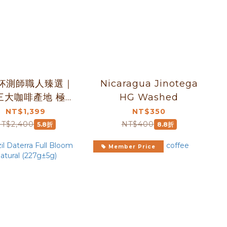
杯測師職人臻選｜
Nicaragua Jinotega
三大咖啡產地 極致
HG Washed
對決典藏組 6包入
NT$1,399
NT$350
27g/包）｜尼加拉
T$2,400
NT$400
5.8折
8.8折
霧之城 × 瓜地馬拉
Member Price
城 × 巴西 金色草
原｜暖窩咖啡