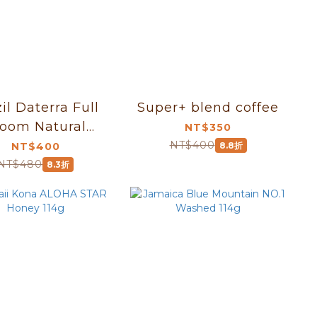
il Daterra Full
Super+ blend coffee
loom Natural
NT$350
(227g±5g)
NT$400
NT$400
8.8折
NT$480
8.3折