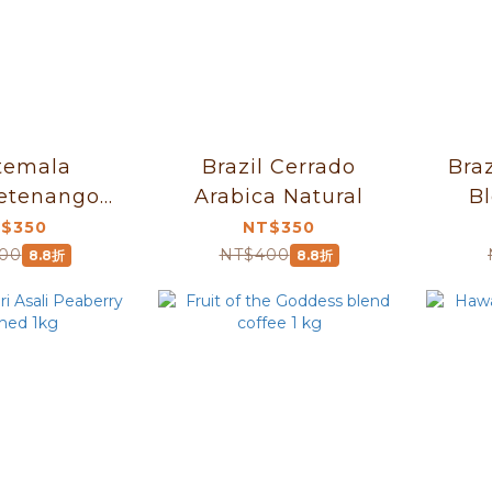
temala
Brazil Cerrado
Braz
etenango
Arabica Natural
B
shed
$350
NT$350
00
NT$400
8.8折
8.8折