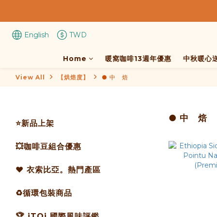
English
TWD
Home
暖窩咖啡13週年優惠
中秋暖心
View All
【烘焙度】
● 中 焙
● 中 焙
⭐️新品上架
💥咖啡豆組合優惠
❤️ 衣索比亞。熱門產區
♻️循環包裝商品
🏆 iTQi 國際風味評鑑