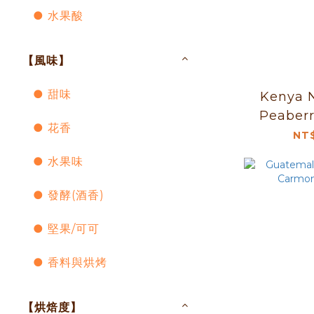
● 水果酸
【風味】
● 甜味
Kenya N
Peaber
● 花香
NT$
● 水果味
● 發酵(酒香)
● 堅果/可可
● 香料與烘烤
【烘焙度】