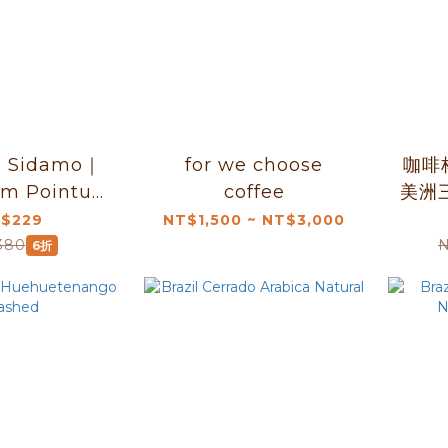
a Sidamo｜
for we choose
咖啡
om Pointu
coffee
美洲
l Process
風味
$229
NT$1,500 ~ NT$3,000
um) 227g
（2
380
N
6折
瓜 迷
白色聖