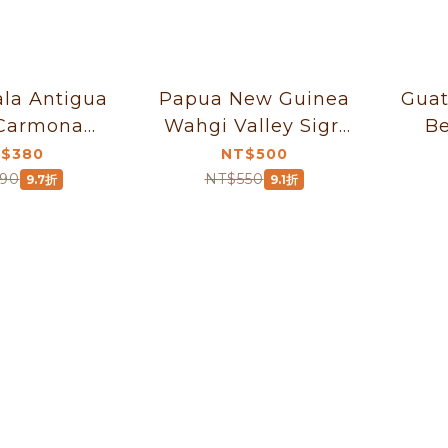
la Antigua
Papua New Guinea
Guat
 Carmona
Wahgi Valley Sigri
Be
shed
Estate Peaberry
$380
NT$500
Washed
90
NT$550
9.7折
9.1折