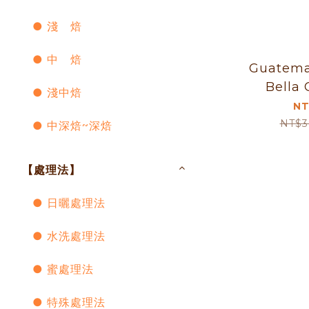
● 淺 焙
● 中 焙
Guatema
Bella
● 淺中焙
Wa
NT
NT$3
● 中深焙~深焙
【處理法】
● 日曬處理法
● 水洗處理法
● 蜜處理法
● 特殊處理法