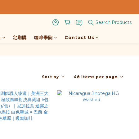
Search Products
p
定期購
咖啡學院
Contact Us
Sort by
48 Items per page