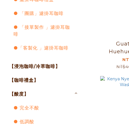
● 「團購」濾掛耳咖啡
● 「接單製作 」濾掛耳咖
啡
Gua
●「客製化 」濾掛耳咖啡
Huehu
Wa
NT
【浸泡咖啡/冷萃咖啡】
NT$4
【咖啡禮盒】
【酸度】
● 完全不酸
● 低調酸