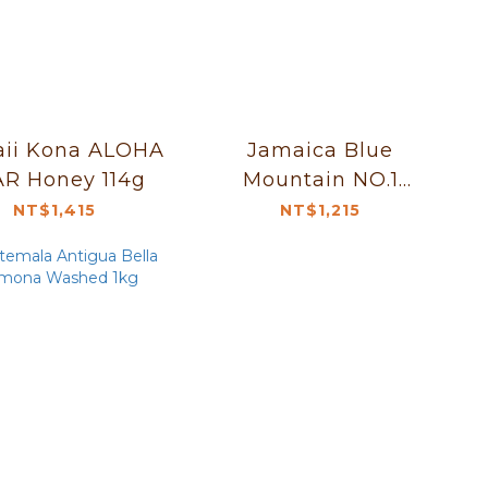
ii Kona ALOHA
Jamaica Blue
R Honey 114g
Mountain NO.1
Washed 114g
NT$1,415
NT$1,215